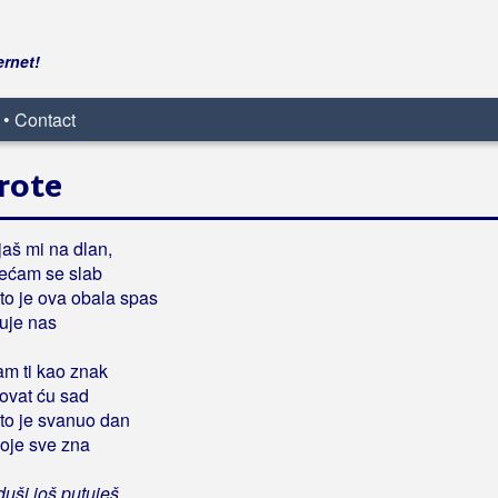
ernet!
 • Contact
rote
jaš mi na dlan,
jećam se slab
što je ova obala spas
uje nas
am ti kao znak
rovat ću sad
što je svanuo dan
oje sve zna
duši još putuješ