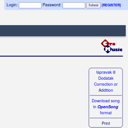
Login:
Password:
[REGISTER]
Ispravak ili
Dodatak
Correction or
Addition
Download song
in
OpenSong
format
Print