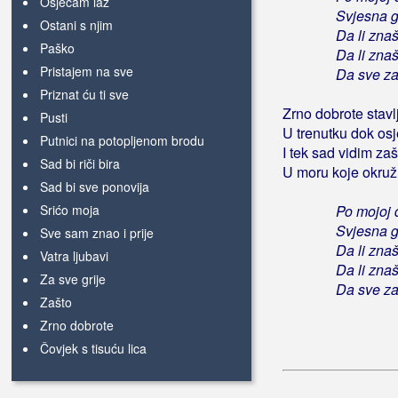
Osjećam laž
Svjesna g
Ostani s njim
Da li zna
Paško
Da li zna
Pristajem na sve
Da sve z
Priznat ću ti sve
Zrno dobrote stavl
Pusti
U trenutku dok os
Putnici na potopljenom brodu
I tek sad vidim za
Sad bi riči bira
U moru koje okruž
Sad bi sve ponovija
Srićo moja
Po mojoj 
Svjesna g
Sve sam znao i prije
Da li zna
Vatra ljubavi
Da li zna
Za sve grije
Da sve z
Zašto
Zrno dobrote
Čovjek s tisuću lica