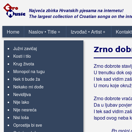
Bez obzira na sve
Bolje letim sam
Najveća zbirka Hrvatskih pjesama na internetu!
The largest collection of Croatian songs on the int
Da ova ljubav ne prestane
Da te mogu sada vratiti
Home
Naslov • Title
Izvođač • Artist
Kontakt
+
+
Evo dušu otvaram
Istina kao nevina
Zrno dob
Južni zavičaj
Kosti i tilo
Krug života
Zrno dobrote stavl
Monopol na tugu
U trenutku dok os
I tek sad vidim za
Nek ti bude ža
U moru koje okruž
Nekako mi dođe
Nevidljiva
Zrno dobrote vrać
Nije lako
Da u ljubav povje
Nije nesreća
I tek sad vidim za
Nisi loša
Ispod ovog neba k
Oprostija bi sve
Po mojoj 