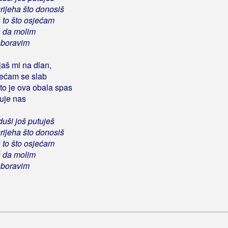
rijeha što donosiš
š to što osjećam
š da molim
aboravim
jaš mi na dlan,
jećam se slab
što je ova obala spas
uje nas
duši još putuješ
rijeha što donosiš
š to što osjećam
š da molim
aboravim