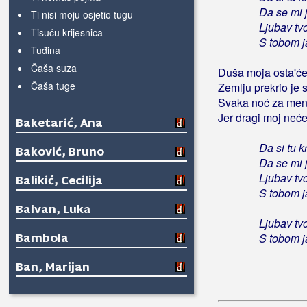
Da se mi 
Ti nisi moju osjetio tugu
Ljubav tvo
Tisuću krijesnica
S tobom ja
Tuđina
Čaša suza
Duša moja osta'ć
Čaša tuge
Zemlju prekrio je 
Svaka noć za men
Jer dragi moj neće
Baketarić, Ana
Da si tu 
Baković, Bruno
Da se mi 
Ljubav tvo
Balikić, Cecilija
S tobom ja
Balvan, Luka
Ljubav tvo
Bambola
S tobom ja
Ban, Marijan
Banana Band