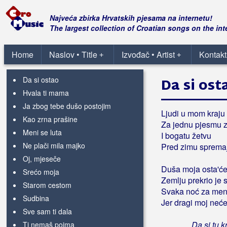
Bajuk, Lidija
Najveća zbirka Hrvatskih pjesama na internetu!
The largest collection of Croatian songs on the int
Bajzec, Mirjana
Biondina
Home
Naslov • Title
Izvođač • Artist
Kontakt
+
+
Bit će uvijek Hrvatska
Da si ostao
Da si ost
Hvala ti mama
Ja zbog tebe dušo postojim
Ljudi u mom kraju
Kao zrna prašine
Za jednu pjesmu 
Meni se luta
I bogatu žetvu
Ne plači mila majko
Pred zimu sprema
Oj, mjeseče
Duša moja osta'ć
Srećo moja
Zemlju prekrio je 
Starom cestom
Svaka noć za men
Sudbina
Jer dragi moj neće
Sve sam ti dala
Da si tu 
Ti nemaš pojma