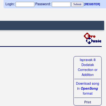
Login:
Password:
[REGISTER]
Ispravak ili
Dodatak
Correction or
Addition
Download song
in
OpenSong
format
Print