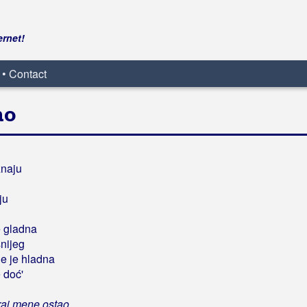
ernet!
 • Contact
ao
znaju
ju
e gladna
snijeg
e je hladna
 doć'
kraj mene ostao