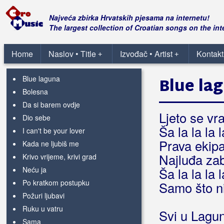
Benc, Ivan
Najveća zbirka Hrvatskih pjesama na internetu!
The largest collection of Croatian songs on the int
Benc, Ivana
Home
Naslov • Title
Izvođač • Artist
Kontakt
+
+
Beni, Claudia
Blue laguna
Blue la
Bolesna
Da si barem ovdje
Ljeto se vra
Dio sebe
Ša la la la l
I can't be your lover
Prava ekipa
Kada ne ljubiš me
Najluđa za
Krivo vrijeme, krivi grad
Neću ja
Ša la la la l
Po kratkom postupku
Samo što ni
Požuri ljubavi
Ruku u vatru
Svi u Lagu
Sama