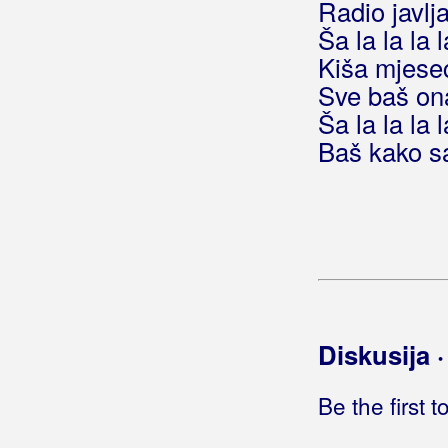
Radio javlj
Berekini
Ša la la la l
Kiša mjese
Berković, Sandra
Sve baš on
Berny
Ša la la la l
Baš kako s
Bete, Niko
Bešlić, Halid
Bećar, Joža
Bećarine
Bećarine KUD Tena
Diskusija 
Bećarsko Sunce
Be the first 
Big Blue