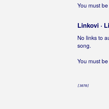
Big-Joki-Team
You must be 
Bijelo Dugme
Bilać, Josip
Linkovi · L
Bilkić, Nedjeljko
No links to a
Biseri Dijaspore
song.
Bisernica
You must be 
Bistrički Potepuhi
Bizzo
Biškup, Dražen
[3070]
Bičević, Alen
Bjejopoljski Tamburaši