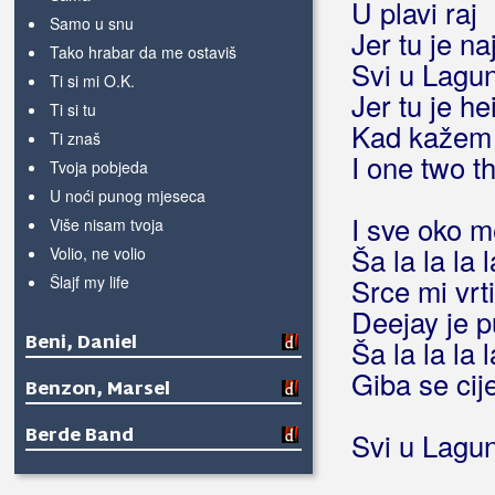
U plavi raj
Samo u snu
Jer tu je na
Tako hrabar da me ostaviš
Svi u Lagu
Ti si mi O.K.
Jer tu je he
Ti si tu
Kad kažem j
Ti znaš
I one two th
Tvoja pobjeda
U noći punog mjeseca
I sve oko m
Više nisam tvoja
Ša la la la l
Volio, ne volio
Šlajf my life
Srce mi vr
Deejay je p
Beni, Daniel
Ša la la la l
Giba se cij
Benzon, Marsel
Berde Band
Svi u Lagu
Berec, Edo