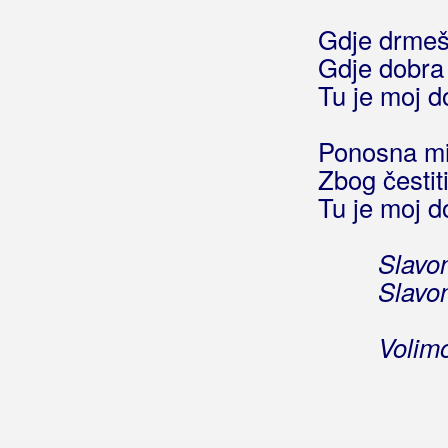
Branka B
Gdje drmeš 
Gdje dobra 
Branko
Tu je moj 
Bratim, Suzana
Ponosna mi 
Bravo Band
Zbog čestit
Bračulj, Miroslav
Tu je moj 
Brdar, Ivan
Slavon
Brendi
Slavon
Brešan, Igor
Volimo
Brešković Brothers
Briški, Milivoj