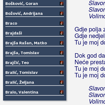
Slavon
Bošković, Goran
Slavon
Božović, Andrijana
Volimo
Braco
Gdje polja 
Brajdaši
Gdje nedje
Tu je moj 
Brajša Rašan, Matko
Brajša, Tomislav
Dok god da
Neće presta
Brajčić, Teo
Tu je moj 
Bralić, Tomislav
Tu je moj 
Bralić, Željana
Slavon
Bralo, Valentina
Slavon
Volimo
Brane