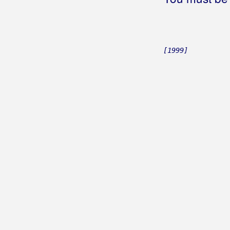
Brzić, Ante
Brzović, Valentina
Bubica, Branimir
[1999]
Bubica, Šime
Buco
Budićin-Manestar, Ljiljana
Bugarin, Zdravko
Buhač, Ivana
Bukarica, Joško
Bulešić, Sandi
Bulić, Dragan