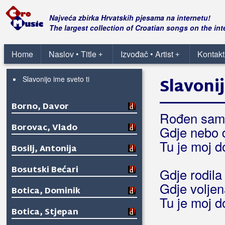
Bonaca
Najveća zbirka Hrvatskih pjesama na internetu!
Bonita Band
The largest collection of Croatian songs on the int
Bonus Band Osijek
Home
Naslov • Title
Izvođač • Artist
Kontakt
+
+
Kap
Slavonijo ime sveto ti
Slavonij
Borno, Davor
Rođen sam 
Borovac, Vlado
Gdje nebo 
Tu je moj 
Bosilj, Antonija
Bosutski Bećari
Gdje rodila
Gdje voljen
Botica, Dominik
Tu je moj 
Botica, Stjepan