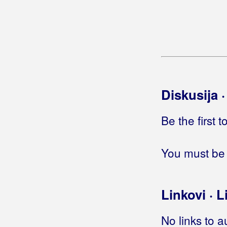
Opet cvatu jorgovani
Ostarit ću, nikad neću znati
Otočki bećarac
Piva tica
Pjevaj mi pjevaj sokole
Pjevaj sestro, pjevaj brate
Pjevajte sa mnom
Diskusija 
Pjevam i plačem
Pozdravi je ti
Be the first 
Pošto poto
Preko kapele
Prokleta bila u ljubavi
You must be 
Pune čaše ispijam
Puni vjetre
Reci mala
Linkovi · L
Rob ljubavi
Samo jedan cvijet
No links to a