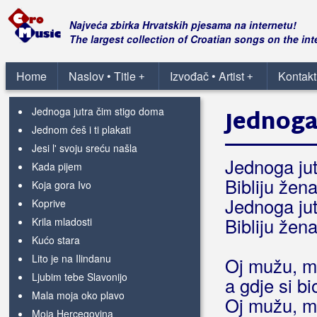
Ima jedna mala
Ivana
Najveća zbirka Hrvatskih pjesama na internetu!
Ja još uvijek kao momak živim
The largest collection of Croatian songs on the int
Ja ne starim
Jablani
Home
Naslov • Title
Izvođač • Artist
Kontakt
+
+
Jedno jutro čim je zora svanula
Jednoga jutra čim stigo doma
Jednoga
Jednom ćeš i ti plakati
Jesi l' svoju sreću našla
Jednoga jut
Kada pijem
Bibliju žen
Koja gora Ivo
Jednoga jut
Koprive
Bibliju žen
Krila mladosti
Kućo stara
Lito je na Ilindanu
Oj mužu, mu
Ljubim tebe Slavonijo
a gdje si bi
Mala moja oko plavo
Oj mužu, mu
Moja Hercegovina