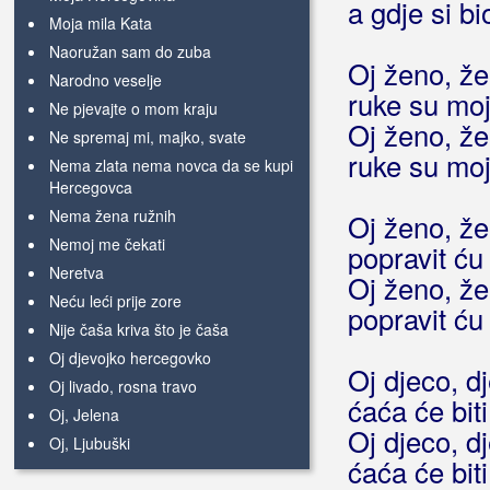
a gdje si bi
Moja mila Kata
Naoružan sam do zuba
Oj ženo, že
Narodno veselje
ruke su moj
Ne pjevajte o mom kraju
Oj ženo, že
Ne spremaj mi, majko, svate
ruke su moj
Nema zlata nema novca da se kupi
Hercegovca
Nema žena ružnih
Oj ženo, že
Nemoj me čekati
popravit ću
Neretva
Oj ženo, že
Neću leći prije zore
popravit ću
Nije čaša kriva što je čaša
Oj djevojko hercegovko
Oj djeco, dj
Oj livado, rosna travo
ćaća će biti
Oj, Jelena
Oj djeco, dj
Oj, Ljubuški
ćaća će biti
Okovi ljubavi