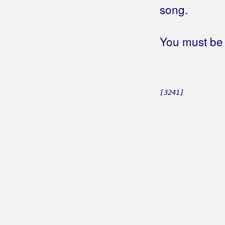
Sedamdeset i dva dana
song.
Siroče sam
Srce stalo
You must be 
Srebro moje srebrno
Starice majko utjeho
Svatovska
Tebi majko misli lete
Tebi, majko, misli lete
[3241]
Tiho, tiho teče Neretva
Trusa
Tvoje sam se duše napio
Vijavica
Vino i rakija
Volio sam i ja jednom
Vrani se konji sedlaju
Zelen lišće goru kiti
Zlatne niti nase srece
Zvijezda tjera mjeseca