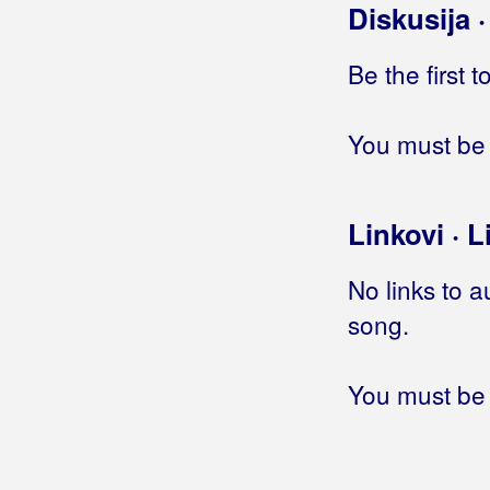
Diskusija 
Biškup, Dražen
Bičević, Alen
Be the first 
Bjejopoljski Tamburaši
You must be 
Blagdan Band
Blagdan, Maja
Linkovi · L
Blanša
No links to a
Blaž
song.
Blažinkov, Marinko
Blažinović, Kristina
You must be 
Blažinović, Vjekoslav
Boa