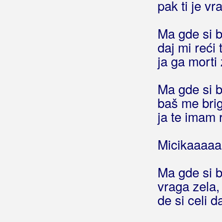
pak ti je vr
Benzon, Marsel
Ma gde si b
Berde Band
daj mi reći t
Berec, Edo
ja ga morti
Berekini
Ma gde si b
Berković, Sandra
baš me bri
ja te imam 
Berny
Bete, Niko
Micikaaaa
Bešlić, Halid
Ma gde si b
Bećar, Joža
vraga zela, 
de si celi d
Bećarine