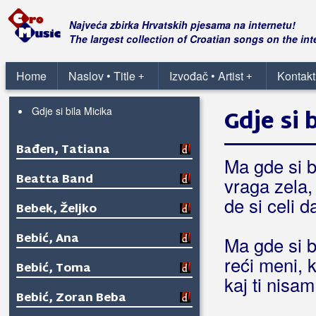
Bašić, Vlado
Najveća zbirka Hrvatskih pjesama na internetu!
The largest collection of Croatian songs on the int
Bačić, Lidija
Home
Naslov • Title
Izvođač • Artist
Kontakt
+
+
Bačić, Mirko
Gdje si bila Micika
Gdje si 
Bađen, Tatiana
Ma gde si b
Beatta Band
vraga zela, 
de si celi d
Bebek, Željko
Bebić, Ana
Ma gde si b
reći meni, k
Bebić, Toma
kaj ti nisa
Bebić, Zoran Beba