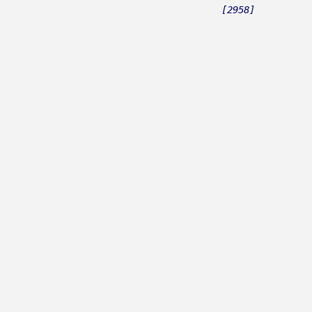
[2958]
Boban, Ranko
Boban, Zvonko
Bobinac, Darko
Bobo
Bodalec, Mladen
Boduli
Boem, Miro
Bogavčić, Joško
Bogašin Šoić Mirlović Bogo
Bogdan, Zvonko