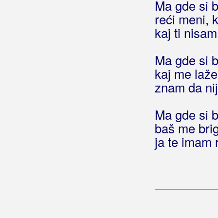
Bećarine KUD Tena
Ma gde si b
reći meni, k
Bećarsko Sunce
kaj ti nisa
Big Blue
Ma gde si b
Big-Joki-Team
kaj me laž
Bijelo Dugme
znam da nij
Bilać, Josip
Ma gde si b
Bilkić, Nedjeljko
baš me bri
ja te imam 
Biseri Dijaspore
Bisernica
Bistrički Potepuhi
Bizzo