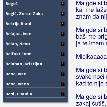
Ma gde si b
Begeš
kaj me laž
Begić, Zoran Zoka
znam da nij
Bekrija Band
Ma gde si b
Belajac, Ivan
baš me bri
ja te imam 
Belan, Neno
Belfast Food
Micikaaaa
Beluhan, Kristijan
Ma gde si b
Benc, Ivan
svake noći 
kad te nije
Benc, Ivana
Beni, Claudia
Ma gde si b
zakaj šutiš,
Beni, Daniel