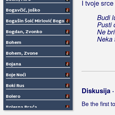
I tvoje srce 
Bogavčić, Joško
Budi l
Bogašin Šoić Mirlović Bogo
Pusti 
Ne bri
Bogdan, Zvonko
Neka 
Bohem
Bohem, Zvone
Bojana
Boje Noći
Boki Rus
Diskusija 
Bolero
Be the first 
Bolesna Braća