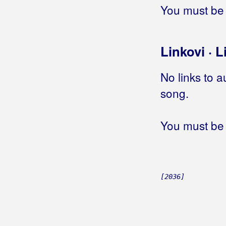
Bomba
You must be 
Bonaca
Bonita Band
Linkovi · L
Bonus Band Osijek
No links to a
Borno, Davor
song.
Borovac, Vlado
You must be 
Bosilj, Antonija
Bosutski Bećari
Botica, Dominik
[2036]
Botica, Stjepan
Bošković, Goran