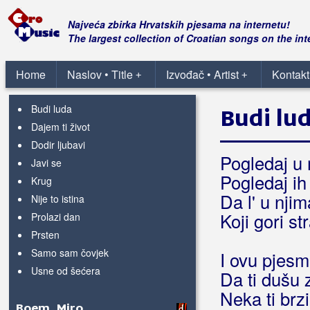
Bobo
Najveća zbirka Hrvatskih pjesama na internetu!
The largest collection of Croatian songs on the int
Bodalec, Mladen
Home
Naslov • Title
Izvođač • Artist
Kontakt
+
+
Boduli
Budi luda
Budi lu
Dajem ti život
Dodir ljubavi
Pogledaj u 
Javi se
Pogledaj ih
Krug
Da l' u nji
Nije to istina
Koji gori st
Prolazi dan
Prsten
Samo sam čovjek
I ovu pjes
Usne od šećera
Da ti dušu 
Neka ti brzi
Boem, Miro