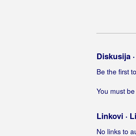
Bulić, Mate
Bumerang
Bunjevac, Stjepan
Bura Band
Diskusija 
Bura, Mirko
Be the first 
Burnać, Mladen
Butina, Roman
You must be 
Butković, Ivan Butko
Butorac, Joso
Linkovi · L
Buđenje
No links to a