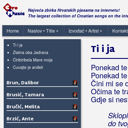
Marina
Najljepše su prve ljubavi
Najveća zbirka Hrvatskih pjesama na internetu!
Nisam ti bio u duši
The largest collection of Croatian songs on the int
Ramaya
Raspukla se zemlja
Home
Naslov • Title
Izvođač • Artist
Kontakt
+
+
Srele se stare ljubavi
Ti i ja
Ti i ja
Zlatna oba Jadrana
Ćiribiribela Mare moja
Ponekad te
Čuvajte je anđeli
Ponekad te
Čini mi se d
Brun, Dalibor
Očima te t
Brusić, Tamara
Gdje si nes
Bručić, Melita
Sklopi
Brzić, Ante
do tvo