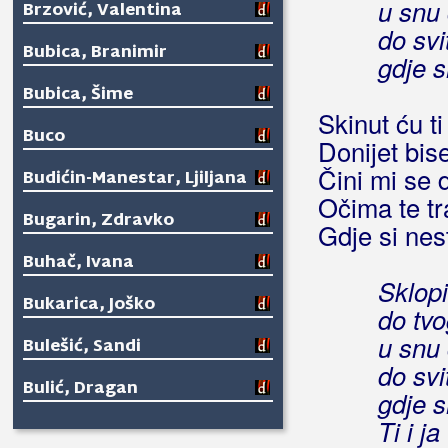
u snu 
Brzović, Valentina
do svi
Bubica, Branimir
gdje sm
Bubica, Šime
Skinut ću ti
Buco
Donijet bis
Čini mi se d
Budićin-Manestar, Ljiljana
Očima te t
Bugarin, Zdravko
Gdje si nes
Buhač, Ivana
Sklopi
Bukarica, Joško
do tvo
u snu 
Bulešić, Sandi
do svi
Bulić, Dragan
gdje sm
Ti i ja
Bulić, Luka