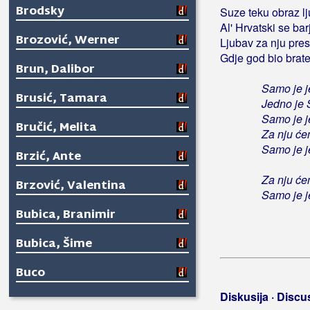
Brodsky
Suze teku obraz lj
Al' Hrvatski se bar
Brozović, Werner
Ljubav za nju pres
Gdje god bio brate
Brun, Dalibor
Samo je j
Brusić, Tamara
Jedno je 
Samo je 
Bručić, Melita
Za nju ćem
Samo je j
Brzić, Ante
Za nju ćem
Brzović, Valentina
Samo je j
Bubica, Branimir
Bubica, Šime
Buco
Diskusija · Discu
Budićin-Manestar, Ljiljana