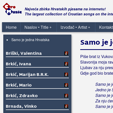
Brešan, Igor
Najveća zbirka Hrvatskih pjesama na internetu!
The largest collection of Croatian songs on the int
Brešković Brothers
Home
Naslov • Title
Izvođač • Artist
Kontakt
+
+
Briški, Milivoj
Samo je jedna Hrvatska
Samo je 
Briški, Valentina
Piše brat iz Vukov
Slavonija moja ra
Brkić, Ivana
Ljubav za nju pres
Gdje god bio brate
Brkić, Marijan B.R.K.
Samo je j
Brkić, Mario
Jedno je 
Samo je 
Brkić, Zdravko
Za nju ćem
Brnada, Vinko
Samo je j