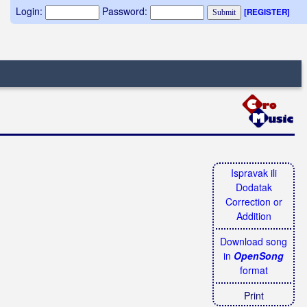
Login:
Password:
[REGISTER]
Ispravak ili
Dodatak
Correction or
Addition
Download song
in
OpenSong
format
Print