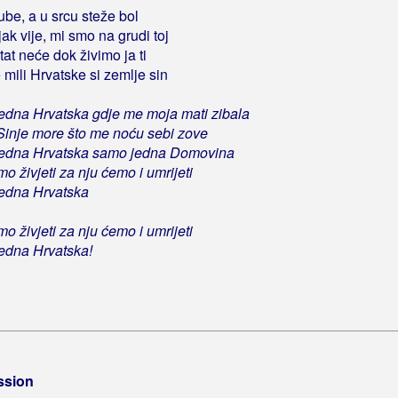
ube, a u srcu steže bol
jak vije, mi smo na grudi toj
tat neće dok živimo ja ti
 mili Hrvatske si zemlje sin
edna Hrvatska gdje me moja mati zibala
Sinje more što me noću sebi zove
jedna Hrvatska samo jedna Domovina
o živjeti za nju ćemo i umrijeti
edna Hrvatska
o živjeti za nju ćemo i umrijeti
edna Hrvatska!
ssion