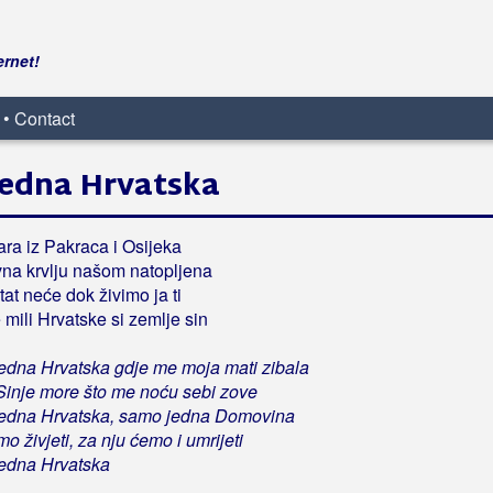
ernet!
 • Contact
jedna Hrvatska
ara iz Pakraca i Osijeka
vna krvlju našom natopljena
tat neće dok živimo ja ti
 mili Hrvatske si zemlje sin
edna Hrvatska gdje me moja mati zibala
Sinje more što me noću sebi zove
jedna Hrvatska, samo jedna Domovina
o živjeti, za nju ćemo i umrijeti
edna Hrvatska