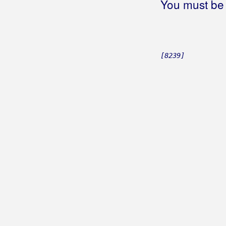
You must be 
Bećarsko Sunce
Big Blue
Big-Joki-Team
[8239]
Bijelo Dugme
Bilać, Josip
Bilkić, Nedjeljko
Biseri Dijaspore
Bisernica
Bistrički Potepuhi
Bizzo
Biškup, Dražen