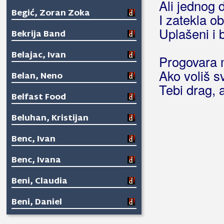
Ali jednog 
Begić, Zoran Zoka
I zatekla ob
Uplašeni i b
Bekrija Band
Belajac, Ivan
Progovara m
Ako voliš 
Belan, Neno
Tebi drag, a 
Belfast Food
Beluhan, Kristijan
Benc, Ivan
Benc, Ivana
Beni, Claudia
Beni, Daniel
Benzon, Marsel