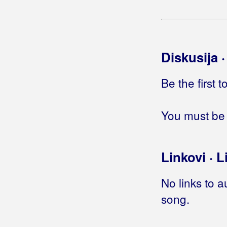
Berde Band
Berec, Edo
Diskusija 
Berekini
Be the first 
Berković, Sandra
Berny
You must be 
Bete, Niko
Bešlić, Halid
Linkovi · L
Bećar, Joža
No links to a
Bećarine
song.
Bećarine KUD Tena