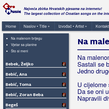
Beatta Band
Najveća zbirka Hrvatskih pjesama na internetu!
The largest collection of Croatian songs on the int
Djevojka je zelen bor sadila
Kuća stara
Home
Naslov • Title
Izvođač • Artist
Kontakt
+
+
Labud plovi
Na malenom brijegu
Na male
Vjetar sa planine
Što si meni
Na malenom
Sastali se 
Bebek, Željko
Jedno drugo
Bebić, Ana
U cijelome 
Bebić, Toma
Da se oni u
Bebić, Zoran Beba
Napravili d
Begeš