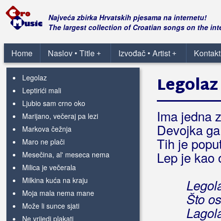
Kod ovako divne noći
Kolo igra, tamburica svira
Najveća zbirka Hrvatskih pjesama na internetu!
Kopa cura vinograd
The largest collection of Croatian songs on the int
Kraj jezera
Kroz ponoć nemu
Home
Naslov • Title
Izvođač • Artist
Kontakt
+
+
Lakše, lakše moj konjiću
Legolaz
Legolaz
Leptirići mali
Ljubio sam crno oko
Ima jedna z
Marijano, večeraj pa lezi
Devojka ga 
Markova čežnja
Tih je poput
Maro ne plači
Lep je kao 
Mesečina, al' meseca nema
Milica je večerala
Milkina kuća na kraju
Legola
Moja mala nema mane
Što os
Može li sunce sjati
Lagola
Ne vrijedi plakati