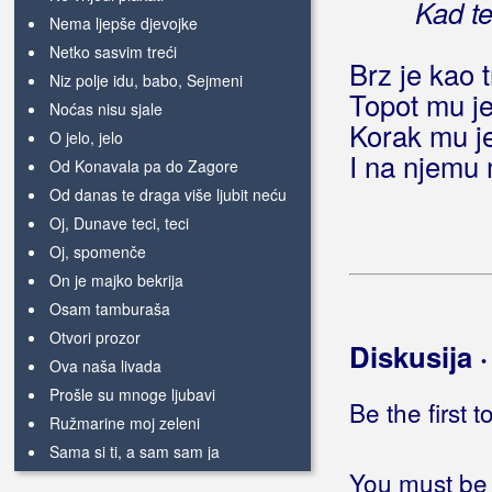
Kad te
Nema ljepše djevojke
Netko sasvim treći
Brz je kao 
Niz polje idu, babo, Sejmeni
Topot mu je
Noćas nisu sjale
Korak mu je
O jelo, jelo
I na njemu
Od Konavala pa do Zagore
Od danas te draga više ljubit neću
Oj, Dunave teci, teci
Oj, spomenče
On je majko bekrija
Osam tamburaša
Otvori prozor
Diskusija 
Ova naša livada
Prošle su mnoge ljubavi
Be the first 
Ružmarine moj zeleni
Sama si ti, a sam sam ja
You must be 
Sedi Mara na kamen studencu