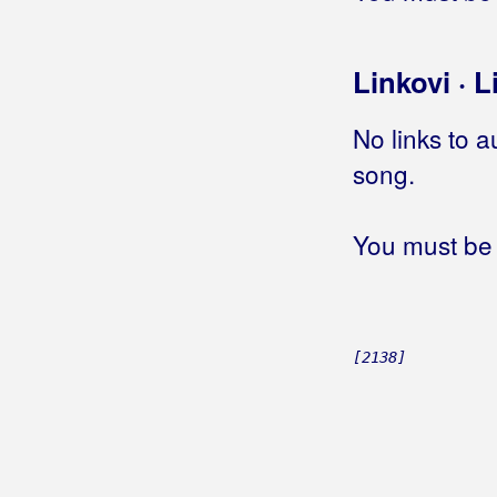
Selo je sunce jarko
Somborski bećarac
Linkovi · L
Srdo moja
Svakog dana
No links to a
Svirci moji
Te oči tvoje zelene
song.
Temerav / Tej san laco trgovci
Teško je ljubiti tajno
You must be 
Teško mi je zaboraviti tebe
Ti bi htela pesmom da ti kažem
Tijo, noći
U baštici mladog kapelana
[2138]
U tem Somboru
Ubava curo garava
Već odavno spremam svog mrkova
Večernji zvon
Vino pije Dojčin Petar