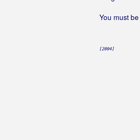
Bičević, Alen
You must be 
Bjejopoljski Tamburaši
Blagdan Band
Blagdan, Maja
[2804]
Blanša
Blaž
Blažinkov, Marinko
Blažinović, Kristina
Blažinović, Vjekoslav
Boa