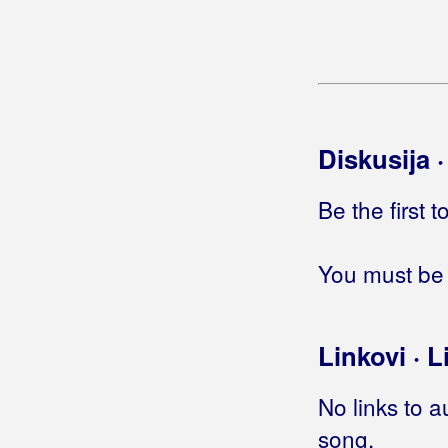
Bećarsko Sunce
Big Blue
Big-Joki-Team
Bijelo Dugme
Diskusija 
Bilać, Josip
Be the first 
Bilkić, Nedjeljko
You must be 
Biseri Dijaspore
Bisernica
Linkovi · L
Bistrički Potepuhi
Bizzo
No links to a
song.
Biškup, Dražen