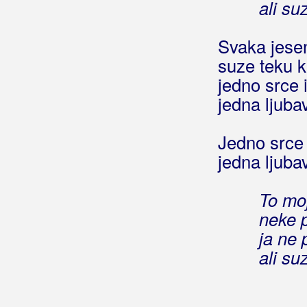
Benzon, Marsel
ali su
Berde Band
Svaka jesen
Berec, Edo
suze teku k
jedno srce 
Berekini
jedna ljubav
Berković, Sandra
Jedno srce 
Berny
jedna ljubav
Bete, Niko
To mo
Bešlić, Halid
neke 
Bećar, Joža
ja ne 
ali su
Bećarine
Bećarine KUD Tena