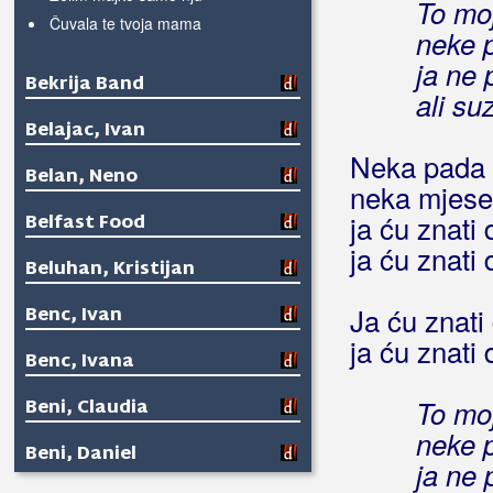
To mo
Čuvala te tvoja mama
neke 
ja ne 
Bekrija Band
ali su
Belajac, Ivan
Neka pada 
Belan, Neno
neka mjesec
Belfast Food
ja ću znati
ja ću znati 
Beluhan, Kristijan
Benc, Ivan
Ja ću znati
ja ću znati 
Benc, Ivana
Beni, Claudia
To mo
neke 
Beni, Daniel
ja ne 