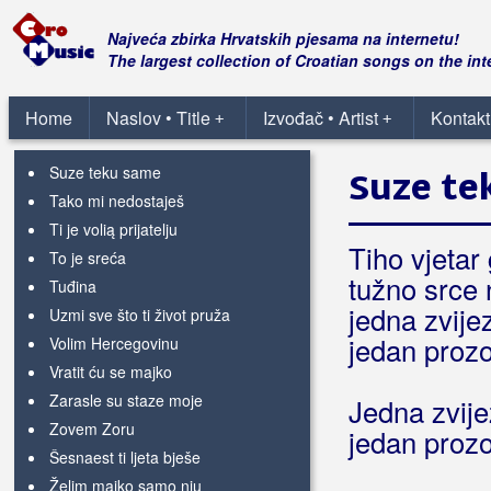
Proklet da je život cijeli
Prođe mladost i ljepota
Najveća zbirka Hrvatskih pjesama na internetu!
Samo jedan ti je dom
The largest collection of Croatian songs on the int
Sretno ti stari prijatelju
Srećo moja izgubljena
Home
Naslov • Title
Izvođač • Artist
Kontakt
+
+
Stari momci
Suze teku same
Suze te
Tako mi nedostaješ
Ti je volią prijatelju
Tiho vjetar
To je sreća
tužno srce 
Tuđina
jedna zvije
Uzmi sve što ti život pruža
jedan prozo
Volim Hercegovinu
Vratit ću se majko
Zarasle su staze moje
Jedna zvije
Zovem Zoru
jedan prozo
Šesnaest ti ljeta bješe
Želim majko samo nju