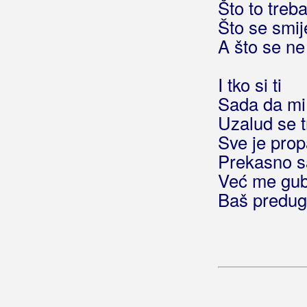
Što to treb
Što se smij
Bilać, Josip
A što se ne
Bilkić, Nedjeljko
I tko si ti
Biseri Dijaspore
Sada da mi
Bisernica
Uzalud se t
Sve je prop
Bistrički Potepuhi
Prekasno sa
Bizzo
Već me gub
Baš predu
Biškup, Dražen
Bičević, Alen
Bjejopoljski Tamburaši
Blagdan Band