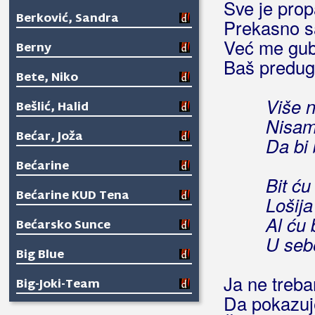
Sve je prop
Berković, Sandra
Prekasno sa
Već me gub
Berny
Baš predu
Bete, Niko
Više n
Bešlić, Halid
Nisam 
Bećar, Joža
Da bi 
Bećarine
Bit ću
Bećarine KUD Tena
Lošija 
Al ću 
Bećarsko Sunce
U seb
Big Blue
Ja ne treb
Big-Joki-Team
Da pokazuj
Bijelo Dugme