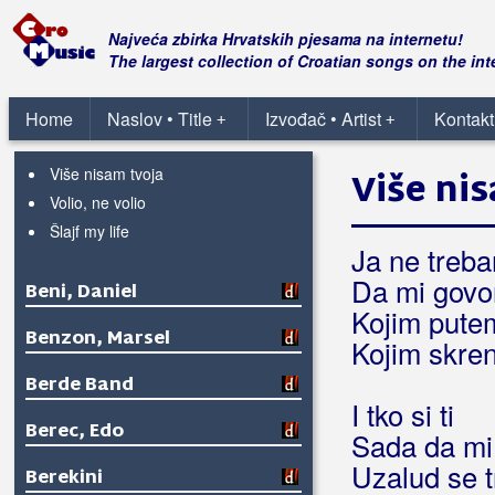
Tako hrabar da me ostaviš
Ti si mi O.K.
Najveća zbirka Hrvatskih pjesama na internetu!
Ti si tu
The largest collection of Croatian songs on the int
Ti znaš
Tvoja pobjeda
Home
Naslov • Title
Izvođač • Artist
Kontakt
+
+
U noći punog mjeseca
Više nisam tvoja
Više ni
Volio, ne volio
Šlajf my life
Ja ne treb
Da mi govo
Beni, Daniel
Kojim pute
Benzon, Marsel
Kojim skren
Berde Band
I tko si ti
Berec, Edo
Sada da mi
Uzalud se t
Berekini