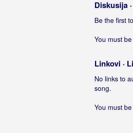
Diskusija 
Blagdan, Maja
Blanša
Be the first 
Blaž
You must be 
Blažinkov, Marinko
Blažinović, Kristina
Linkovi · L
Blažinović, Vjekoslav
No links to a
Boa
song.
Boban, Ranko
Boban, Zvonko
You must be 
Bobinac, Darko
Bobo