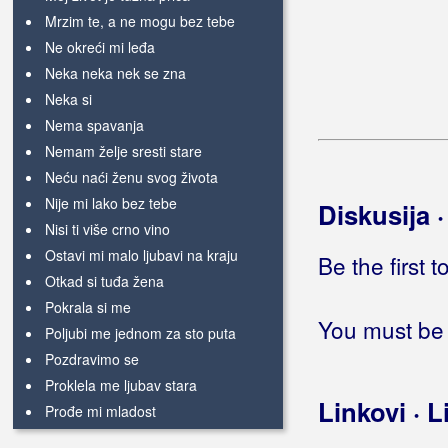
Mrzim te, a ne mogu bez tebe
Ne okreći mi leđa
Neka neka nek se zna
Neka si
Nema spavanja
Nemam želje sresti stare
Neću naći ženu svog života
Nije mi lako bez tebe
Diskusija 
Nisi ti više crno vino
Ostavi mi malo ljubavi na kraju
Be the first 
Otkad si tuđa žena
Pokrala si me
You must be 
Poljubi me jednom za sto puta
Pozdravimo se
Proklela me ljubav stara
Linkovi · L
Prođe mi mladost
Pucaj mi u srce