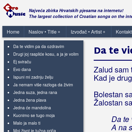
Brozović, Werner
Najveća zbirka Hrvatskih pjesama na internetu!
The largest collection of Croatian songs on the int
Brun, Dalibor
Da l' me možda voliš ti
Home
Naslov • Title
Izvođač • Artist
Kontakt
+
+
Da l' se sjetiš nekad mene
Da te vidim pa da ozdravim
Da te v
Drugi joj raspliće kosu, a ja je volim
Ej sviraču
Zalud sam t
Evo dana
Kad je drugi
Ispuni mi zadnju želju
Ja nemam više razloga da živim
Bolestan sa
Jedna suza, jedna rana
Jedna žena plava
Žalostan sa
Jedna će mandolina
Kucnimo se tugo moja
Da te 
Malo ja malo ti
A na 
Moj život je tužna priča