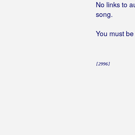
No links to a
Puna se čaša prelila
song.
Rastanak
Stara ljubav vječna bol
Sve su se laste vratile sa juga
You must be 
Svi su znali
Teško mi je prijatelji
Uspavanka
Varao sam žene
[2996]
Šta si mi sinoć stavila u vino
Ženo, ženo
Čujte moju pjesmu
Brusić, Tamara
Bručić, Melita
Brzić, Ante