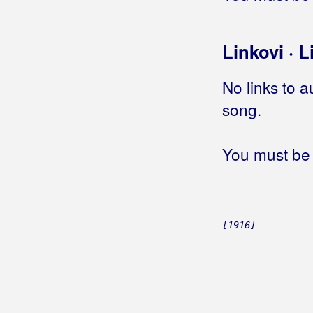
Bonaca
Linkovi · L
Bonita Band
Bonus Band Osijek
No links to a
song.
Borno, Davor
Borovac, Vlado
You must be 
Bosilj, Antonija
Bosutski Bećari
Botica, Dominik
[1916]
Botica, Stjepan
Bošković, Goran