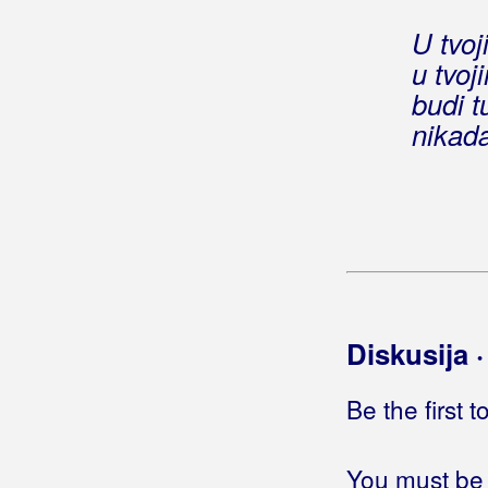
Bogavčić, Joško
U tvoj
Bogašin Šoić Mirlović Bogo
u tvoj
budi t
Bogdan, Zvonko
nikada
Bohem
Bohem, Zvone
Bojana
Boje Noći
Boki Rus
Diskusija 
Bolero
Be the first 
Bolesna Braća
You must be 
Bomba