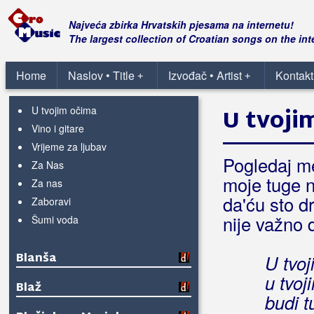
Tajno
Tako je Stipa volio Anu
Najveća zbirka Hrvatskih pjesama na internetu!
Ti si čovjek moj
The largest collection of Croatian songs on the int
Tisućljeća prolaze
U kraju mome
Home
Naslov • Title
Izvođač • Artist
Kontakt
+
+
U ranu zoru
U tvojim očima
U tvoji
Vino i gitare
Vrijeme za ljubav
Pogledaj me
Za Nas
moje tuge n
Za nas
da'ću sto d
Zaboravi
nije važno d
Šumi voda
Blanša
U tvoj
u tvoj
Blaž
budi t