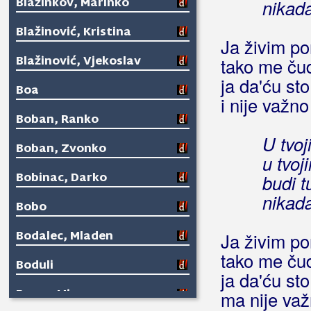
Blažinkov, Marinko
nikada
Blažinović, Kristina
Ja živim por
Blažinović, Vjekoslav
tako me čud
ja da'ću sto
Boa
i nije važno
Boban, Ranko
U tvoj
Boban, Zvonko
u tvoj
Bobinac, Darko
budi t
nikada
Bobo
Bodalec, Mladen
Ja živim por
tako me čud
Boduli
ja da'ću sto
Boem, Miro
ma nije važ