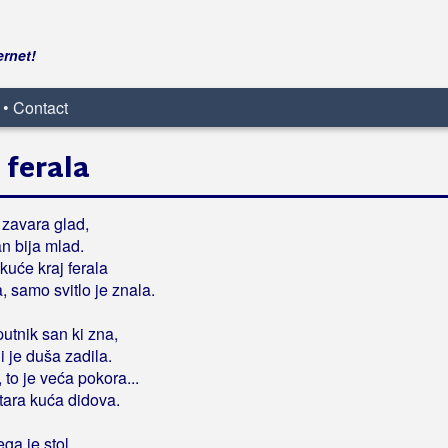
ernet!
 • Contact
 ferala
 zavara glad,
n bija mlad.
kuće kraj ferala
 samo svitlo je znala.
utnik san ki zna,
i je duša zadila.
 to je veća pokora...
stara kuća didova.
ga je stol.