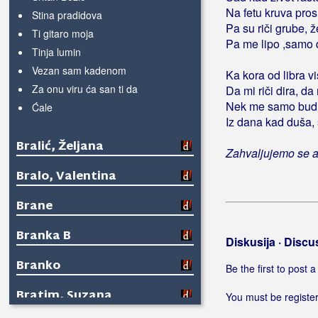
Na fetu kruva prosu
Stina pradidova
Pa su riči grube, 
Ti gitaro moja
Pa me lipo ,samo 
Tinja lumin
Vezan sam kadenom
Ka kora od libra 
Za onu viru ća san ti da
Da mi riči dira, da
Nek me samo budi 
Ćale
Iz dana kad duša, s
Bralić, Željana
Zahvaljujemo se a
Bralo, Valentina
Brane
Branka B
Diskusija · Discu
Branko
Be the first to post
Bratim, Suzana
You must be register