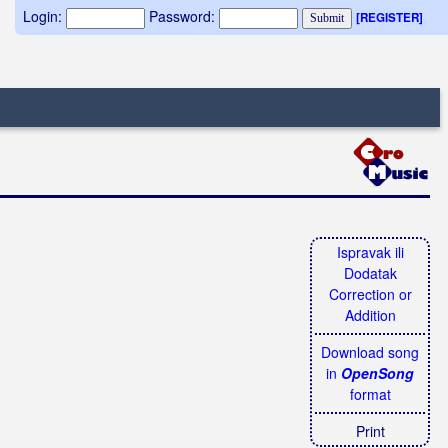
Login:
Password:
[REGISTER]
Ispravak ili
Dodatak
Correction or
Addition
Download song
in
OpenSong
format
Print