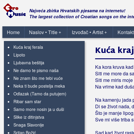
Dalmacijo lipa
Grad u moru
Najveća zbirka Hrvatskih pjesama na internetu!
Hrvatska
The largest collection of Croatian songs on the int
Ispod tvoje boloture
Karta ljubavi
Home
Naslov • Title
Izvođač • Artist
Kontakt
+
+
Kolajna od zlata
Kuća kraj ferala
Kuća kraj
Lipoto
Ljubavna beštija
Ka kora kruva kad
Ne damo te pismo naša
Siti me more da sa
Ne znam što me tebi vuće
Siti me miris moje 
Neka ti bude postelja meka
Na vrime kad duša,
Odlazak (Tamo da putujem)
Na kamenju jada p
Ribar sam star
Di se život nada, d
Samo more nosin ja u duši
Što je manje lipog,
Slike iz ditinjstva
Sve mi više triba 
Snaga Slavonije
Sad kad život raste
Sritan Božić