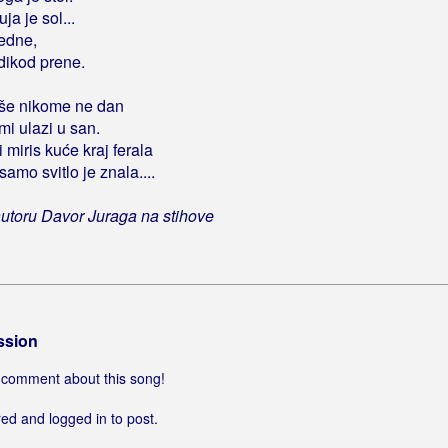
ja je sol...
žedne,
dikod prene.
više nikome ne dan
 mi ulazi u san.
miris kuće kraj ferala
amo svitlo je znala....
utoru Davor Juraga na stihove
ssion
 a comment about this song!
ed and logged in to post.