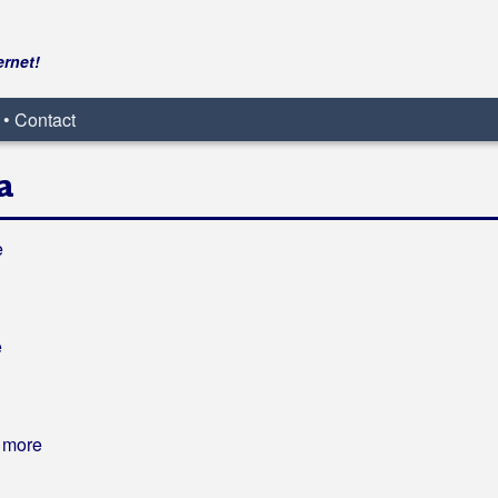
ernet!
 • Contact
a
e
e
 more