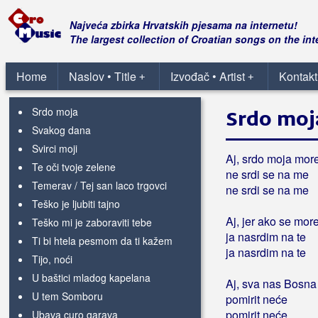
Prošle su mnoge ljubavi
Ružmarine moj zeleni
Najveća zbirka Hrvatskih pjesama na internetu!
Sama si ti, a sam sam ja
The largest collection of Croatian songs on the int
Sedi Mara na kamen studencu
Selo je sunce jarko
Home
Naslov • Title
Izvođač • Artist
Kontakt
+
+
Somborski bećarac
Srdo moja
Srdo moj
Svakog dana
Svirci moji
Aj, srdo moja mor
Te oči tvoje zelene
ne srdi se na me
Temerav / Tej san laco trgovci
ne srdi se na me
Teško je ljubiti tajno
Aj, jer ako se mor
Teško mi je zaboraviti tebe
ja nasrdim na te
Ti bi htela pesmom da ti kažem
ja nasrdim na te
Tijo, noći
U baštici mladog kapelana
Aj, sva nas Bosna
U tem Somboru
pomirit neće
pomirit neće
Ubava curo garava