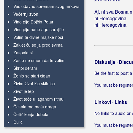
Već odavno spremam svog mrkova
Aj, ni sva Bosna 
Večernji zvon
ni Hercegovina
Vino pije Dojčin Petar
ni Hercegovina
Vino piju nane age sarajlije
Volim te divne majske noći
Zaklet ću se ja pred svima
Zaspala si
Zašto ne smem da te volim
Diskusija · Discu
Škripi đeram
Be the first to post
Ženio se stari cigan
Živim život k'o skitnica
You must be register
Život je lep
Život teče u laganom ritmu
Linkovi · Links
Čekala me moja draga
No links to audio or 
Četir' konja debela
Đulić
You must be register