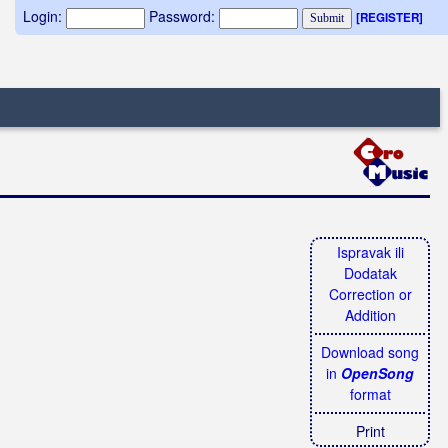
Login:
Password:
[REGISTER]
Ispravak ili
Dodatak
Correction or
Addition
Download song
in
OpenSong
format
Print