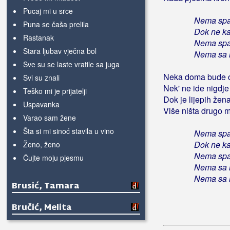
Pucaj mi u srce
Nema spa
Puna se čaša prelila
Dok ne ka
Rastanak
Nema spa
Stara ljubav vječna bol
Nema sa 
Sve su se laste vratile sa juga
Neka doma bude o
Svi su znali
Nek' ne ide nigdje
Teško mi je prijatelji
Dok je lijepih žen
Uspavanka
Više ništa drugo 
Varao sam žene
Šta si mi sinoć stavila u vino
Nema spa
Dok ne ka
Ženo, ženo
Nema spa
Čujte moju pjesmu
Nema sa 
Nema sa 
Brusić, Tamara
Bručić, Melita
Brzić, Ante