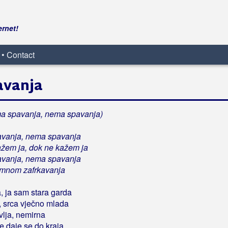
ernet!
 • Contact
avanja
a spavanja, nema spavanja)
vanja, nema spavanja
žem ja, dok ne kažem ja
vanja, nema spavanja
mnom zafrkavanja
, ja sam stara garda
, srca vječno mlada
vlja, nemirna
 daje se do kraja