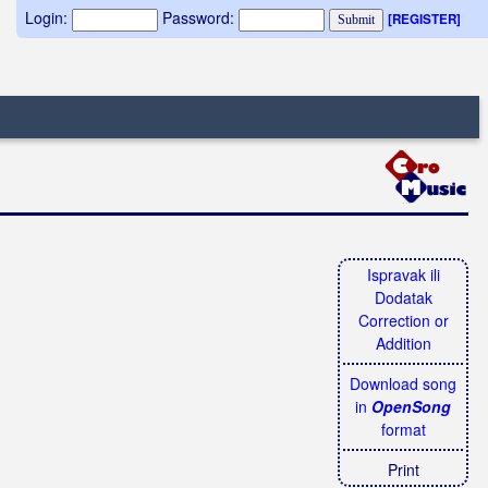
Login:
Password:
[REGISTER]
Ispravak ili
Dodatak
Correction or
Addition
Download song
in
OpenSong
format
Print