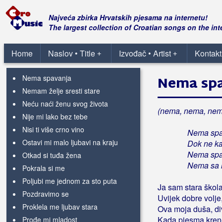
Malo ja malo ti
Moj život je tužna priča
Najveća zbirka Hrvatskih pjesama na internetu!
Mrzim te, a ne mogu bez tebe
The largest collection of Croatian songs on the int
Ne okreći mi leđa
Neka neka nek se zna
Home
Naslov • Title
Izvođač • Artist
Kontakt
+
+
Neka si
Nema spavanja
Nema sp
Nemam želje sresti stare
Neću naći ženu svog života
(nema, nema, nem
Nije mi lako bez tebe
Nisi ti više crno vino
Nema spa
Ostavi mi malo ljubavi na kraju
Dok ne ka
Nema spa
Otkad si tuđa žena
Nema sa 
Pokrala si me
Poljubi me jednom za sto puta
Ja sam stara škola
Pozdravimo se
Uvijek dobre volje
Proklela me ljubav stara
Ova moja duša, di
Kada pjesma krene
Prođe mi mladost