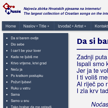
Benc, Ivana
Najveća zbirka Hrvatskih pjesama na internetu!
The largest collection of Croatian songs on the int
Beni, Claudia
Blue laguna
Home
Naslov • Title
Izvođač • Artist
Kontakt
+
+
Bolesna
Da si barem ovdje
Da si b
Dio sebe
I can't be your lover
Zadnji puta 
Kada ne ljubiš me
Ispali smo 
Krivo vrijeme, krivi grad
Jer ja te vo
Neću ja
I ti voliš m
Po kratkom postupku
Požuri ljubavi
Al riječ po r
Ruku u vatru
I zla krv ta
Sama
Samo u snu
Noćas
Tako hrabar da me ostaviš