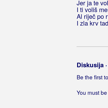
Jer ja te vo
Berković, Sandra
I ti voliš m
Berny
Al riječ po r
I zla krv ta
Bete, Niko
Bešlić, Halid
Bećar, Joža
Bećarine
Diskusija 
Bećarine KUD Tena
Bećarsko Sunce
Be the first 
Big Blue
You must be 
Big-Joki-Team
Bijelo Dugme