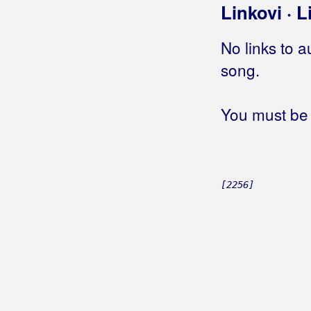
Linkovi · L
Bilać, Josip
No links to a
Bilkić, Nedjeljko
song.
Biseri Dijaspore
Bisernica
You must be 
Bistrički Potepuhi
Bizzo
[2256]
Biškup, Dražen
Bičević, Alen
Bjejopoljski Tamburaši
Blagdan Band