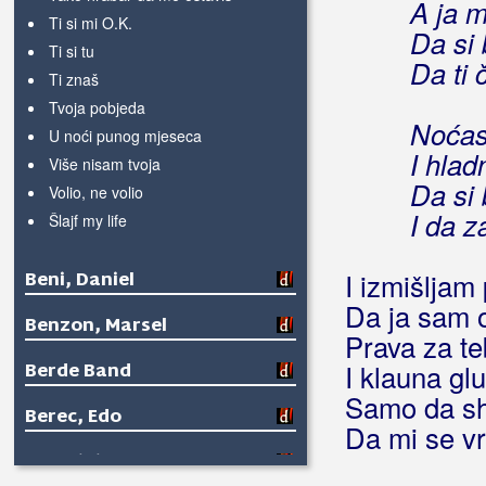
A ja m
Ti si mi O.K.
Da si
Ti si tu
Da ti 
Ti znaš
Tvoja pobjeda
Noćas
U noći punog mjeseca
I hlad
Više nisam tvoja
Da si
Volio, ne volio
I da z
Šlajf my life
Beni, Daniel
I izmišljam
Da ja sam 
Benzon, Marsel
Prava za t
Berde Band
I klauna g
Samo da sh
Berec, Edo
Da mi se vr
Berekini