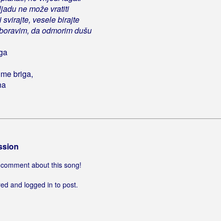
ljadu ne može vratiti
svirajte, vesele birajte
boravim, da odmorim dušu
iga
 me briga,
na
ssion
 a comment about this song!
ed and logged in to post.