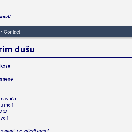
ernet!
 • Contact
rim dušu
 kose
pomene
 shvaća
u moli
raća
voli
plakati, ne vrijedi lagati