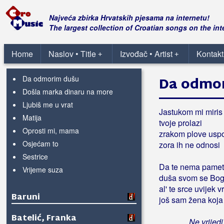
Barić, Darko
Najveća zbirka Hrvatskih pjesama na internetu!
The largest collection of Croatian songs on the int
Barić, Franjo
Home
Naslov • Title
Izvođač • Artist
Kontakt
+
+
Barlović, Đurđica
Da odmorim dušu
Da odmo
Došla marka dinaru na more
Ljubiš me u vrat
Jastukom mi miris
Matija
tvoje prolazi
Oprosti mi, mama
zrakom plove us
Osjećam to
zora ih ne odnosi
Sestrice
Da te nema pamet
Vrijeme suza
duša svom se Bog
al' te srce uvijek v
Baruni
još sam žena koja 
Batelić, Franka
Ne vrijedi 