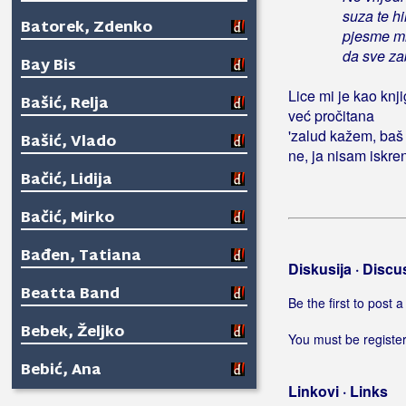
suza te hi
Batorek, Zdenko
pjesme mi 
da sve za
Bay Bis
Lice mi je kao knj
Bašić, Relja
već pročitana
'zalud kažem, baš
Bašić, Vlado
ne, ja nisam iskre
Bačić, Lidija
Bačić, Mirko
Bađen, Tatiana
Diskusija · Discu
Beatta Band
Be the first to post
Bebek, Željko
You must be register
Bebić, Ana
Linkovi · Links