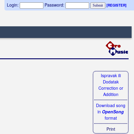
Login:
Password:
[REGISTER]
Ispravak ili
Dodatak
Correction or
Addition
Download song
in
OpenSong
format
Print