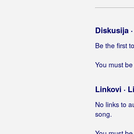
Ove ću noći naći blues
Padaju zvijezde
Patim evo deset dana
Pediculis pubis
Diskusija 
Pjesma mom mlađem bratu (Iz
Niša u proljeće '78)
Be the first 
Pjesma za malu pticu
Pljuni i zapjevaj moja Jugoslavijo
Polubauk polukruži poluevropom
You must be 
Požurite, konji moji
Pristao sam biću sve što hoće
Pun mjesec iznad Bosne
Linkovi · L
Ružica si bila, sada više nisi
Ružmarin, snijegovi i šaš
No links to a
Sanjao sam noćas da te nemam
song.
Selma
Slatko li je ljubit tajno
You must be 
Sve će to, mila moja, prekriti