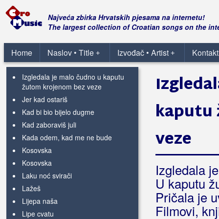
Hajdemo u planine
Hej, Slaveni
Najveća zbirka Hrvatskih pjesama na internetu!
Hop cup
The largest collection of Croatian songs on the int
Hotel, motel
Ima neka tajna veza
Home
Naslov • Title
Izvođač • Artist
Kontakt
+
+
Ipak, poželim neko pismo
Izgledala je malo čudno u kaputu
Izgleda
žutom krojenom bez veze
Jer kad ostariš
kaputu 
Kad bi bio bijelo dugme
Kad zaboraviš juli
veze
Kada odem, kad me ne bude
Kosovska
Kosovska
Izgledala j
Laku noć svirači
U kaputu ž
Lažeš
Pričala je 
Lijepa naša
Filmovi, kn
Lipe cvatu