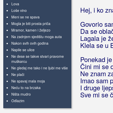
Lova
Hej, i ko z
Loše vino
Meni se ne spava
Govorio sa
Mogla je biti prosta priča
Da se oblač
Mramor, kamen i željezo
Lagala je ž
Na zadnjem sjedištu moga auta
Nakon svih ovih godina
Klela se u 
Napile se ulice
Ne dese se takve stvari pravome
Ponekad je
muškarcu
Čini mi se 
Ne gledaj me tako i ne ljubi me više
Ne znam z
Ne plači
Imao sam p
Ne spavaj mala moja
I druge lje
Neću to na brzaka
Sve mi se č
Ništa mudro
Odlazim
Ovaj ples dame biraju