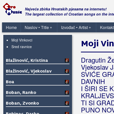
Blanša
Najveća zbirka Hrvatskih pjesama na internetu!
The largest collection of Croatian songs on the int
Blaž
Home
Naslov • Title
Izvođač • Artist
Kontakt
+
+
Blažinkov, Marinko
Moji Vinkovci
Moji Vi
Sred ravnice
Dragutin Žel
Blažinović, Kristina
Vjekoslav J
Blažinović, Vjekoslav
SVIĆE GR
DAVNIH
Boa
I ŠIRI SE
Boban, Ranko
KRALJEVS
TI SI GRA
Boban, Zvonko
PUNO NOV