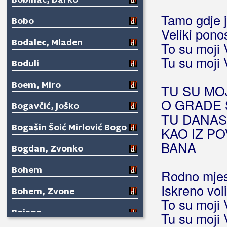
Bobinac, Darko
Tamo gdje j
Bobo
Veliki pono
Bodalec, Mladen
To su moji 
Tu su moji 
Boduli
Boem, Miro
TU SU MO
O GRADE S
Bogavčić, Joško
TU DANAS 
Bogašin Šoić Mirlović Bogo
KAO IZ P
BANA
Bogdan, Zvonko
Bohem
Rodno mjes
Iskreno vol
Bohem, Zvone
To su moji 
Bojana
Tu su moji 