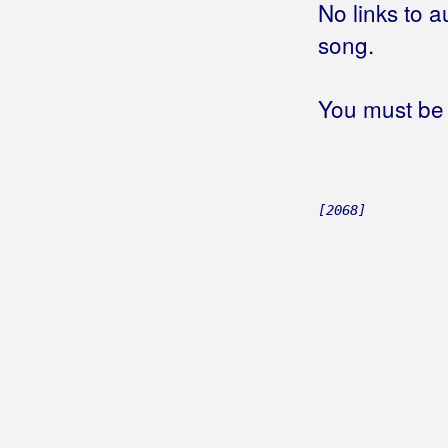
Bralić, Tomislav
No links to a
song.
Bralić, Željana
Bralo, Valentina
You must be 
Brane
Branka B
Branko
[2068]
Bratim, Suzana
Bravo Band
Bračulj, Miroslav
Brdar, Ivan
Brendi