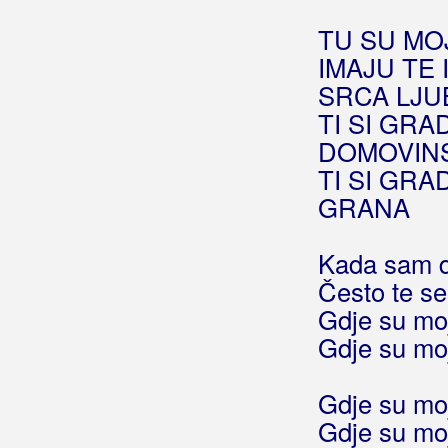
Boje Noći
TU SU MOJ
Boki Rus
IMAJU TE I
SRCA LJUB
Bolero
TI SI GR
Bolesna Braća
DOMOVIN
TI SI GR
Bomba
GRANA
Bonaca
Kada sam d
Bonita Band
Često te se
Bonus Band Osijek
Gdje su moj
Gdje su moj
Borno, Davor
Borovac, Vlado
Gdje su moj
Gdje su moj
Bosilj, Antonija