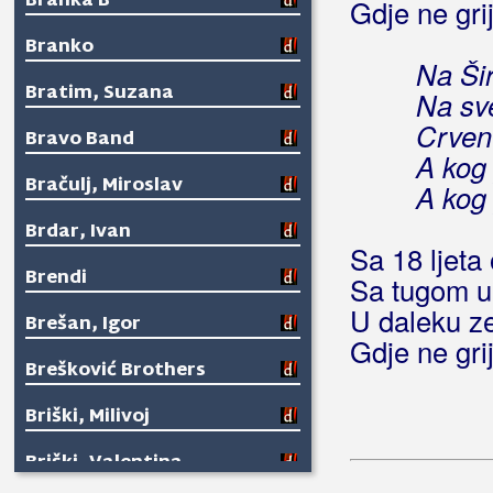
Branka B
Gdje ne gri
Branko
Na Šir
Bratim, Suzana
Na sve
Crven 
Bravo Band
A kog 
Bračulj, Miroslav
A kog 
Brdar, Ivan
Sa 18 ljeta o
Brendi
Sa tugom u 
U daleku z
Brešan, Igor
Gdje ne gri
Brešković Brothers
Briški, Milivoj
Briški, Valentina