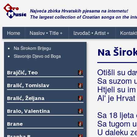
Brajdaši
Najveća zbirka Hrvatskih pjesama na internetu!
Brajša Rašan, Matko
The largest collection of Croatian songs on the int
Brajša, Tomislav
Home
Naslov • Title
Izvođač • Artist
Kontakt
+
+
Hrvatska mati me rodila
Na Širokom Brijegu
Na Širo
Slavonijo Djevo od Boga
Otišli su d
Brajčić, Teo
Sa suzom u
Bralić, Tomislav
Htjeli su im
Al' je Hrvat
Bralić, Željana
Bralo, Valentina
Sa 18 ljeta o
Sa tugom u 
Brane
U daleku z