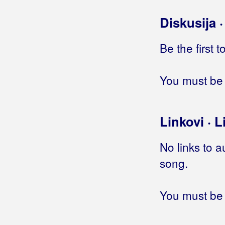
Brkić, Ivana
Diskusija 
Brkić, Marijan B.R.K.
Be the first 
Brkić, Mario
Brkić, Zdravko
You must be 
Brnada, Vinko
Brodsky
Linkovi · L
Brozović, Werner
No links to a
Brun, Dalibor
song.
Brusić, Tamara
You must be 
Bručić, Melita
Brzić, Ante