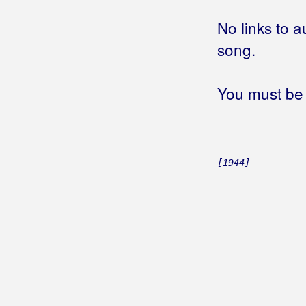
Brešan, Igor
No links to a
song.
Brešković Brothers
Briški, Milivoj
You must be 
Briški, Valentina
Brkić, Ivana
[1944]
Brkić, Marijan B.R.K.
Brkić, Mario
Brkić, Zdravko
Brnada, Vinko
Brodsky