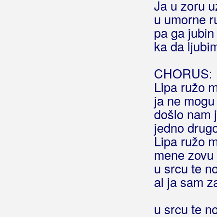
Ja u zoru 
Bosilj, Antonija
u umorne r
Bosutski Bećari
pa ga jubin
ka da ljubi
Botica, Dominik
Botica, Stjepan
CHORUS:
Lipa ružo m
Bošković, Goran
ja ne mogu 
Božović, Andrijana
došlo nam j
jedno drug
Braco
Lipa ružo m
Brajdaši
mene zovu 
u srcu te n
Brajša Rašan, Matko
al ja sam z
Brajša, Tomislav
u srcu te n
Brajčić, Teo