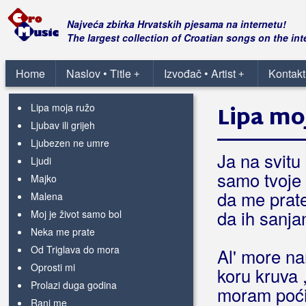
Još te nosim ispod kože
Kad naš brod
Najveća zbirka Hrvatskih pjesama na internetu!
Kad propadne sve
The largest collection of Croatian songs on the int
Kad si bila mala Mare
Ko te nimam
Home
Naslov • Title
Izvođač • Artist
Kontakt
+
+
Kome sada lažeš
Lipa moja ružo
Lipa mo
Ljubav ili grijeh
Ljubezen ne umre
Ja na svitu
Ljudi
samo tvoje 
Majko
da me prate
Malena
da ih sanja
Moj je život samo bol
Neka me prate
Od Triglava do mora
Al' more na
Oprosti mi
koru kruva ,
Prolazi duga godina
moram poći
Rani me