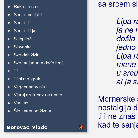
sa srcem sl
Ruku na srce
Samo me ljubi
Lipa r
Samo ti
ja ne
Samo ti i ja
došlo 
Sklopi oči
jedno
Slovenka
Lipa r
Sve dok živim
mene 
Svemu jednom dođe kraj
u srcu
Ti
Ti si moj greh
al ja 
Vagabundov sin
Vjeruj da ljubav ne umire
Mornarske 
Vrati se
nostalgija 
Što imam od života
ti i ne znaš
kad te sanj
Borovac, Vlado