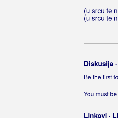
Bralić, Tomislav
(u srcu te 
(u srcu te 
Bralić, Željana
Bralo, Valentina
Brane
Branka B
Branko
Diskusija 
Bratim, Suzana
Be the first 
Bravo Band
You must be 
Bračulj, Miroslav
Brdar, Ivan
Linkovi · L
Brendi