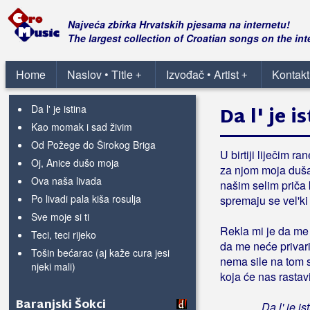
Banfić, Ivana
Najveća zbirka Hrvatskih pjesama na internetu!
The largest collection of Croatian songs on the int
Barabe
Ajmo prika
Home
Naslov • Title
Izvođač • Artist
Kontakt
+
+
Crne oči
Da l' je istina
Da l' je i
Kao momak i sad živim
Od Požege do Širokog Briga
U birtiji liječim ran
Oj, Anice dušo moja
za njom moja duša
Ova naša livada
našim selim priča 
Po livadi pala kiša rosulja
spremaju se vel'ki 
Sve moje si ti
Rekla mi je da me 
Teci, teci rijeko
da me neće privarit
Tošin bećarac (aj kaže cura jesi
nema sile na tom s
njeki mali)
koja će nas rastavi
Baranjski Šokci
Da l' je is