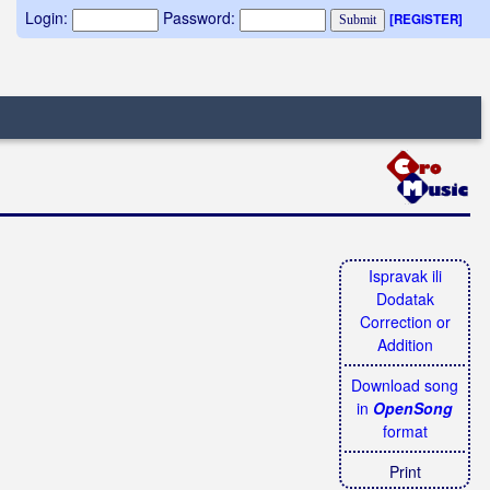
Login:
Password:
[REGISTER]
Ispravak ili
Dodatak
Correction or
Addition
Download song
in
OpenSong
format
Print