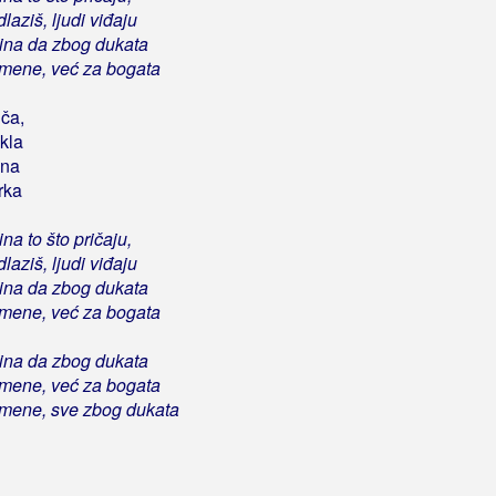
aziš, ljudi viđaju
stina da zbog dukata
mene, već za bogata
iča,
kla
ena
rka
tina to što pričaju,
aziš, ljudi viđaju
stina da zbog dukata
mene, već za bogata
stina da zbog dukata
mene, već za bogata
mene, sve zbog dukata