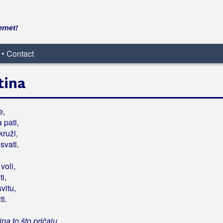
ernet!
 • Contact
stina
e,
 pati,
kruži,
svati.
voli,
i,
vitu,
ti.
tina to što pričaju,