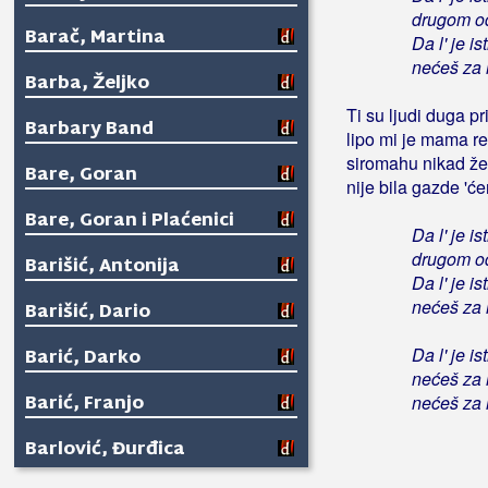
drugom odl
Barač, Martina
Da l' je i
nećeš za 
Barba, Željko
Ti su ljudi duga pr
Barbary Band
lipo mi je mama re
siromahu nikad ž
Bare, Goran
nije bila gazde 'će
Bare, Goran i Plaćenici
Da l' je is
drugom odl
Barišić, Antonija
Da l' je i
nećeš za 
Barišić, Dario
Da l' je i
Barić, Darko
nećeš za 
Barić, Franjo
nećeš za 
Barlović, Đurđica