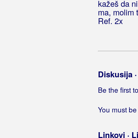
kažeš da ni
Up where we belong
ma, molim t
Uzmi sve
Ref. 2x
Brkić, Marijan B.R.K.
Brkić, Mario
Brkić, Zdravko
Brnada, Vinko
Diskusija 
Brodsky
Be the first 
Brozović, Werner
Brun, Dalibor
You must be 
Brusić, Tamara
Bručić, Melita
Linkovi · L