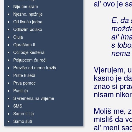
al' ovo je s
Nije me sram
Nježno, nježnije
E, da
Od tisuću jedna
možda
Odlazim polako
al' im
Oluja
s tob
Opraštam ti
nema 
Oči boje kestena
Poljupcem ću reći
Vjerujem, u
Previše od mene tražiš
Prste k sebi
kasno je da
Prva pomoć
znao si pra
Pustinja
nisam nikom
S vremena na vrijeme
SMS
Moliš me, 
Samo ti i ja
misliš da v
Samo šuti
al' meni sa
Tambure