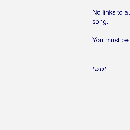
Brzić, Ante
No links to a
Brzović, Valentina
song.
Bubica, Branimir
You must be 
Bubica, Šime
Buco
Budićin-Manestar, Ljiljana
[1918]
Bugarin, Zdravko
Buhač, Ivana
Bukarica, Joško
Bulešić, Sandi
Bulić, Dragan