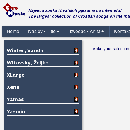
Najveća zbirka Hrvatskih pjesama na internetu!
The largest collection of Croatian songs on the int
Home
Naslov • Title
Izvođač • Artist
Kontakt
+
+
Make your selection 
Winter, Vanda
Witovsky, Željko
XLarge
Xena
Yamas
Yasmin