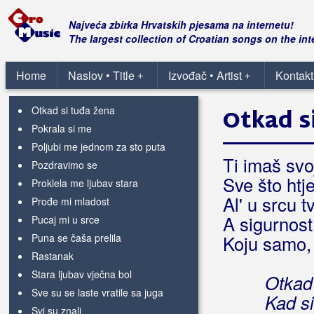
Nema spavanja
Nemam želje sresti stare
Najveća zbirka Hrvatskih pjesama na internetu!
Neću naći ženu svog života
The largest collection of Croatian songs on the int
Nije mi lako bez tebe
Nisi ti više crno vino
Home
Naslov • Title
Izvođač • Artist
Kontakt
+
+
Ostavi mi malo ljubavi na kraju
Otkad si tuđa žena
Otkad s
Pokrala si me
Poljubi me jednom za sto puta
Ti imaš svo
Pozdravimo se
Sve što htje
Proklela me ljubav stara
Al' u srcu 
Prođe mi mladost
A sigurnost
Pucaj mi u srce
Puna se čaša prelila
Koju samo,
Rastanak
Stara ljubav vječna bol
Otkad 
Sve su se laste vratile sa juga
Kad si
Svi su znali