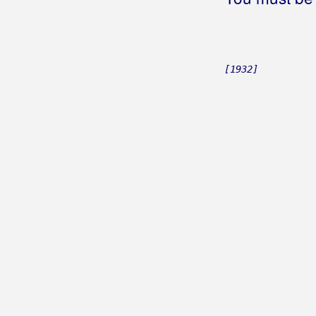
Bura Band
Bura, Mirko
[1932]
Burnać, Mladen
Butina, Roman
Butković, Ivan Butko
Butorac, Joso
Buđenje