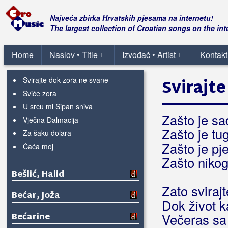
Pustinja u grudima
Sinjski vitezovi
Najveća zbirka Hrvatskih pjesama na internetu!
Sreo sam te jedne jeseni
The largest collection of Croatian songs on the int
Stric Mate
Sve mi je ravno do mora
Home
Naslov • Title
Izvođač • Artist
Kontakt
+
+
Sve se grane povile
Svirajte dok zora ne svane
Svirajt
Sviće zora
U srcu mi Šipan sniva
Zašto je s
Vječna Dalmacija
Zašto je tug
Za šaku dolara
Zašto je pj
Ćaća moj
Zašto niko
Bešlić, Halid
Zato sviraj
Bećar, Joža
Dok život 
Bećarine
Večeras sa