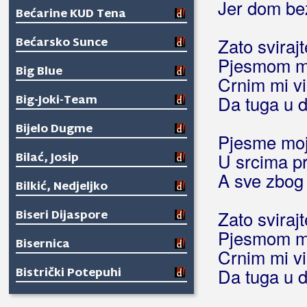
Jer dom bez
Bećarine KUD Tena
Bećarsko Sunce
Zato sviraj
Pjesmom me
Big Blue
Crnim mi v
Big-Joki-Team
Da tuga u d
Bijelo Dugme
Pjesme moj
Bilać, Josip
U srcima pri
A sve zbog 
Bilkić, Nedjeljko
Biseri Dijaspore
Zato sviraj
Pjesmom me
Bisernica
Crnim mi v
Bistrički Potepuhi
Da tuga u d
Bizzo