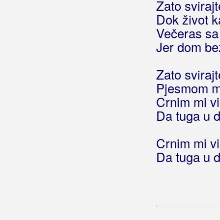
Zato sviraj
Biškup, Dražen
Dok život 
Večeras sa
Bičević, Alen
Jer dom bez
Bjejopoljski Tamburaši
Zato sviraj
Blagdan Band
Pjesmom me
Blagdan, Maja
Crnim mi v
Da tuga u d
Blanša
Blaž
Crnim mi v
Da tuga u d
Blažinkov, Marinko
Blažinović, Kristina
Blažinović, Vjekoslav