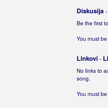
Boa
Diskusija 
Boban, Ranko
Boban, Zvonko
Be the first 
Bobinac, Darko
You must be 
Bobo
Bodalec, Mladen
Linkovi · L
Boduli
No links to a
Boem, Miro
song.
Bogavčić, Joško
Bogašin Šoić Mirlović Bogo
You must be 
Bogdan, Zvonko