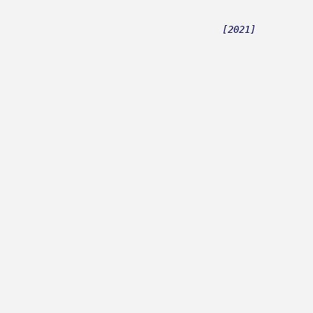
Bohem
[2021]
Bohem, Zvone
Bojana
Boje Noći
Boki Rus
Bolero
Bolesna Braća
Bomba
Bonaca
Bonita Band
Bonus Band Osijek