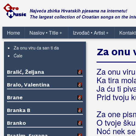
Snaga Slavonije
Sritan Božić
Najveća zbirka Hrvatskih pjesama na internetu!
Stina pradidova
The largest collection of Croatian songs on the int
Ti gitaro moja
Tinja lumin
Home
Naslov • Title
Izvođač • Artist
Kontakt
+
+
Vezan sam kadenom
Za onu viru ća san ti da
Za onu v
Ćale
Za onu vir
Bralić, Željana
Ka tira mol
Bralo, Valentina
Ja ću ti piv
Prid tvoju 
Brane
Branka B
Za one pis
O tvoje šku
Branko
Noć nek se 