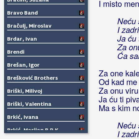
Bratim, Suzana
I misto men
Bravo Band
Neću s
Bračulj, Miroslav
I zad
Ja ću 
Brdar, Ivan
Za onu
Brendi
Ća sam
Brešan, Igor
Za one kal
Brešković Brothers
Od kad me t
Za onu viru
Briški, Milivoj
Ja ću ti piva
Briški, Valentina
Ma s kim no
Brkić, Ivana
Neću s
Brkić, Marijan B.R.K.
I zad