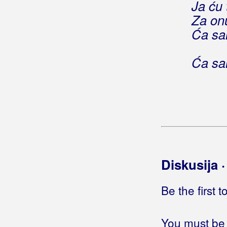
Ja ću 
Brkić, Mario
Za onu
Brkić, Zdravko
Ća sam
Brnada, Vinko
Ća sam
Brodsky
Brozović, Werner
Brun, Dalibor
Brusić, Tamara
Bručić, Melita
Diskusija 
Brzić, Ante
Be the first 
Brzović, Valentina
Bubica, Branimir
You must be 