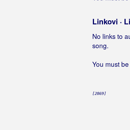
Bubica, Šime
Linkovi · L
Buco
Budićin-Manestar, Ljiljana
No links to a
song.
Bugarin, Zdravko
Buhač, Ivana
You must be 
Bukarica, Joško
Bulešić, Sandi
Bulić, Dragan
[2869]
Bulić, Luka
Bulić, Mate