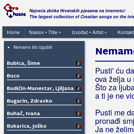
Brzić, Ante
Najveća zbirka Hrvatskih pjesama na internetu!
The largest collection of Croatian songs on the int
Brzović, Valentina
Home
Naslov • Title
Izvođač • Artist
Kontakt
+
+
Bubica, Branimir
Nemamo što izgubiti
Nemamo 
Bubica, Šime
Pusti' ću da
Buco
ova želja u
Što za ljuba
Budićin-Manestar, Ljiljana
a ti je ne vi
Bugarin, Zdravko
Pusti me d
Buhač, Ivana
pronađi smj
Bukarica, Joško
Ja ne želim 