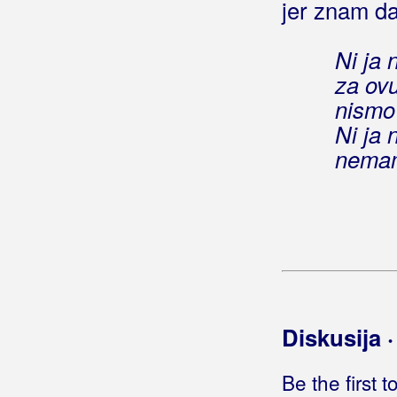
jer znam da
Butorac, Joso
Ni ja n
Buđenje
za ovu
nismo
Ni ja n
nemam
Diskusija 
Be the first 