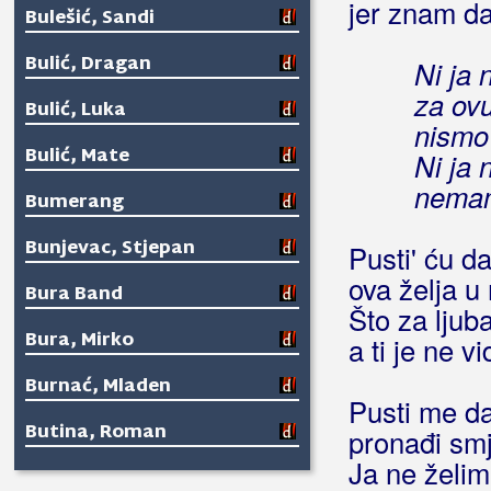
jer znam da
Bulešić, Sandi
Bulić, Dragan
Ni ja n
za ovu
Bulić, Luka
nismo
Bulić, Mate
Ni ja n
nemam
Bumerang
Bunjevac, Stjepan
Pusti' ću da
ova želja u
Bura Band
Što za ljuba
Bura, Mirko
a ti je ne vi
Burnać, Mladen
Pusti me d
Butina, Roman
pronađi smj
Ja ne želim 
Butković, Ivan Butko