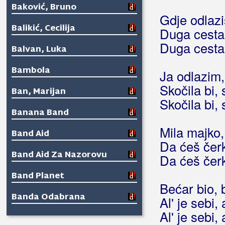
Baković, Bruno
Gdje odlazi
Balikić, Cecilija
Duga cesta,
Duga cesta,
Balvan, Luka
Bambola
Ja odlazim,
Skočila bi, 
Ban, Marijan
Skočila bi, 
Banana Band
Mila majko,
Band Aid
Da ćeš čerk
Band Aid Za Nazorovu
Da ćeš čerk
Band Planet
Bećar bio, 
Banda Odabrana
Al' je sebi,
Al' je sebi,
Bane