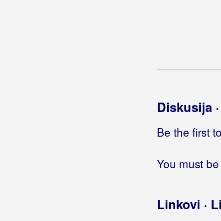
Banfić, Ivana
Barabe
Baranjski Šokci
Barač, Martina
Barba, Željko
Diskusija 
Barbary Band
Be the first 
Bare, Goran
Bare, Goran i Plaćenici
You must be 
Barišić, Antonija
Barišić, Dario
Linkovi · L