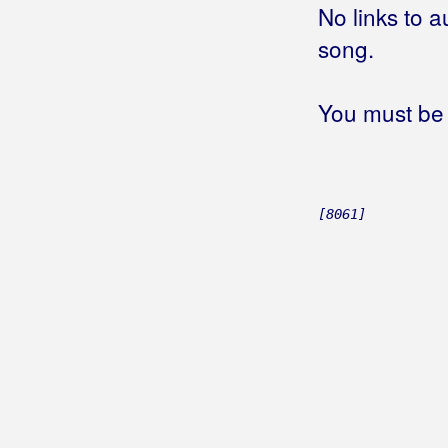
Barić, Darko
No links to a
Barić, Franjo
song.
Barlović, Đurđica
You must be 
Baruni
Batelić, Franka
Batorek, Zdenko
[8061]
Bay Bis
Bašić, Relja
Bašić, Vlado
Bačić, Lidija
Bačić, Mirko