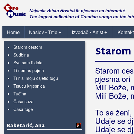
Ja zbog tebe dušo postojim
Kao zrna prašine
Najveća zbirka Hrvatskih pjesama na internetu!
Meni se luta
The largest collection of Croatian songs on the int
Ne plači mila majko
Oj, mjeseče
Home
Naslov • Title
Izvođač • Artist
Kontakt
+
+
Srećo moja
Starom cestom
Starom
Sudbina
Sve sam ti dala
Starom ces
Ti nemaš pojma
pjesma ori
Ti nisi moju osjetio tugu
Mili Bože, 
Tisuću krijesnica
Mili Bože, 
Tuđina
Čaša suza
Čaša tuge
To se ženi,
Udaje se dj
Baketarić, Ana
Udaje se dj