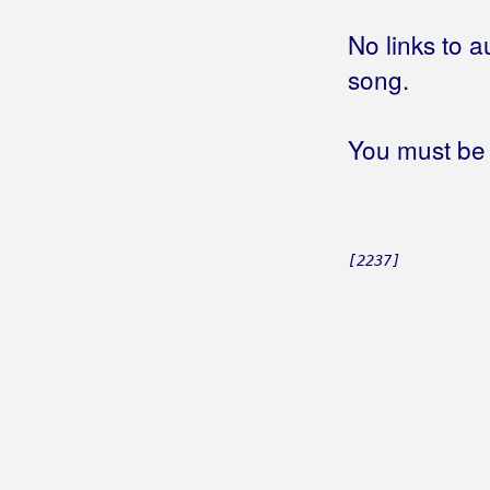
Berković, Sandra
No links to a
Berny
song.
Bete, Niko
You must be 
Bešlić, Halid
Bećar, Joža
Bećarine
[2237]
Bećarine KUD Tena
Bećarsko Sunce
Big Blue
Big-Joki-Team
Bijelo Dugme