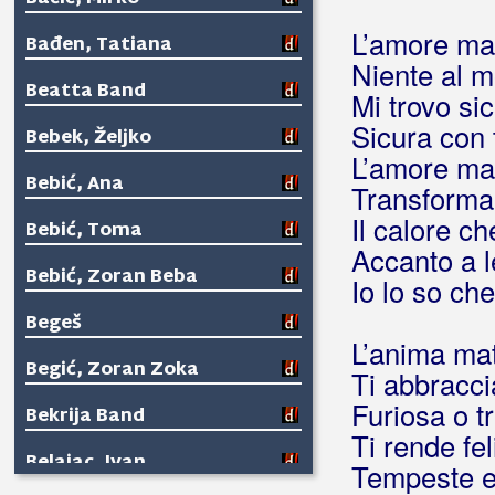
L’amore ma
Bađen, Tatiana
Niente al m
Beatta Band
Mi trovo si
Sicura con 
Bebek, Željko
L’amore ma
Bebić, Ana
Transformar
Il calore ch
Bebić, Toma
Accanto a l
Bebić, Zoran Beba
Io lo so che
Begeš
L’anima ma
Begić, Zoran Zoka
Ti abbracci
Furiosa o tr
Bekrija Band
Ti rende fel
Belajac, Ivan
Tempeste e