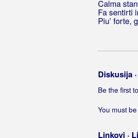
Calma stand
Belan, Neno
Fa sentirti
Belfast Food
Piu’ forte, 
Beluhan, Kristijan
Benc, Ivan
Benc, Ivana
Beni, Claudia
Diskusija 
Beni, Daniel
Be the first 
Benzon, Marsel
Berde Band
You must be 
Berec, Edo
Berekini
Linkovi · L