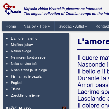
Dve lipe riči
Gospe od žalosti
Najveća zbirka Hrvatskih pjesama na internetu!
Haljinica od satena
The largest collection of Croatian songs on the int
Kada dođe studeni
Kiša
Home
Naslov • Title
Izvođač • Artist
Kontakt
+
+
Kraj
L'amore materno
L'amor
Majčina ljubav
Nakon svega
Il quore ma
Ne moren kontra sebe
Nasconde i 
Neka se vino toči
Il bello e il
Nisan sritna ja uz njega
Durante la 
Pisma nas je vezala
Pogled
Amori passa
Tišina
Lacrime spa
Zarobljeno vrijeme
Lasciando a
Il dolore ch
Bačić, Mirko