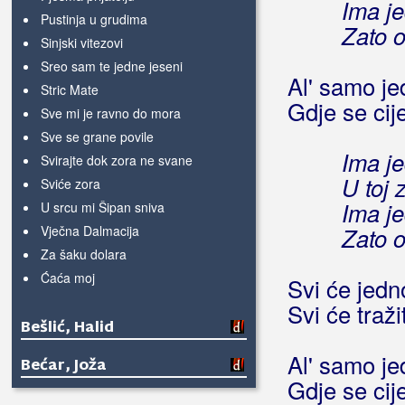
Ima je
Pustinja u grudima
Zato o
Sinjski vitezovi
Sreo sam te jedne jeseni
Al' samo je
Stric Mate
Gdje se cije
Sve mi je ravno do mora
Sve se grane povile
Ima j
Svirajte dok zora ne svane
U toj 
Sviće zora
Ima je
U srcu mi Šipan sniva
Vječna Dalmacija
Zato o
Za šaku dolara
Ćaća moj
Svi će jedn
Svi će traži
Bešlić, Halid
Al' samo je
Bećar, Joža
Gdje se cije
Bećarine