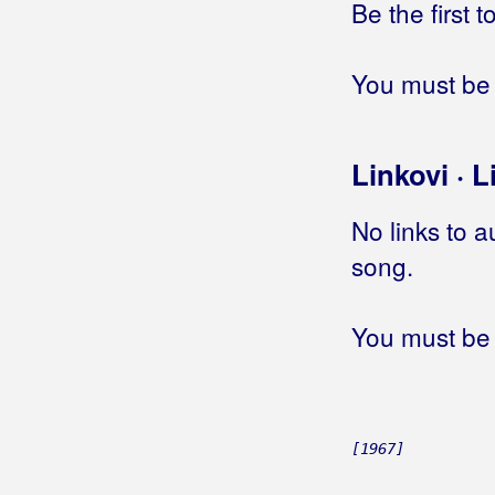
Be the first 
Bizzo
Biškup, Dražen
You must be 
Bičević, Alen
Bjejopoljski Tamburaši
Linkovi · L
Blagdan Band
No links to a
Blagdan, Maja
song.
Blanša
You must be 
Blaž
Blažinkov, Marinko
Blažinović, Kristina
[1967]
Blažinović, Vjekoslav