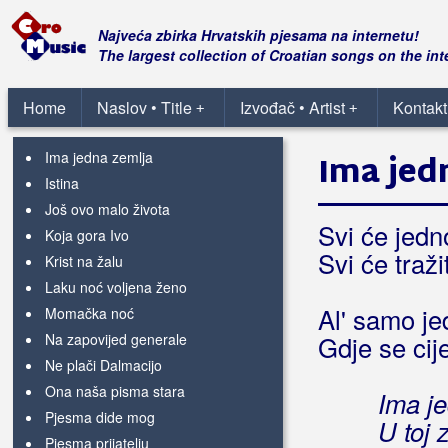
Donosim ti ruže majko
Gojko Šušak
Najveća zbirka Hrvatskih pjesama na internetu!
Herceg djevojko
The largest collection of Croatian songs on the int
Hercegovci za Dom spremni
Hrvatski dragovoljac
Home
Naslov • Title
Izvođač • Artist
Kontakt
+
+
HČSP
Ima jedna zemlja
Ima jed
Istina
Još ovo malo života
Svi će jedn
Koja gora Ivo
Svi će traži
Krist na žalu
Laku noć voljena ženo
Al' samo je
Momačka noć
Na zapovijed generale
Gdje se cije
Ne plači Dalmacijo
Ona naša pisma stara
Ima j
Pjesma dide mog
U toj 
Pjesma prijatelju