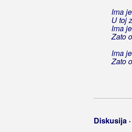
Ima j
Bećarine KUD Tena
U toj 
Bećarsko Sunce
Ima je
Zato o
Big Blue
Big-Joki-Team
Ima je
Zato o
Bijelo Dugme
Bilać, Josip
Bilkić, Nedjeljko
Biseri Dijaspore
Bisernica
Diskusija 
Bistrički Potepuhi