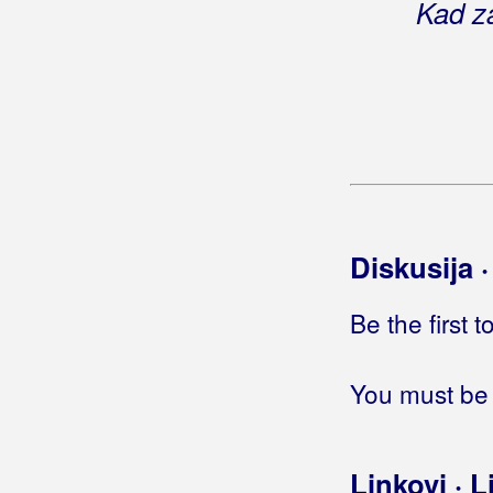
Kad za
Ban, Marijan
Banana Band
Band Aid
Band Aid Za Nazorovu
Band Planet
Banda Odabrana
Diskusija 
Bane
Be the first 
Banfić, Ivana
Barabe
You must be 
Baranjski Šokci
Barač, Martina
Linkovi · L