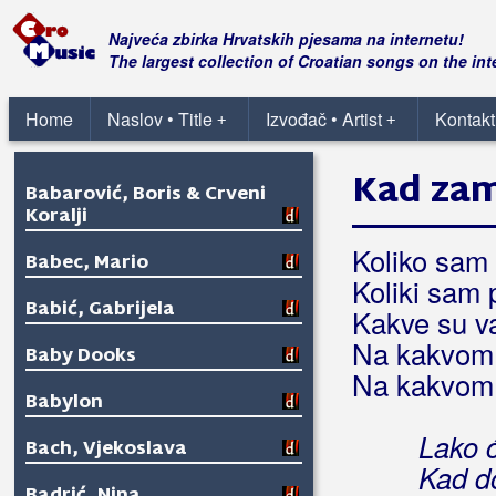
Najveća zbirka Hrvatskih pjesama na internetu!
The largest collection of Croatian songs on the int
Home
Naslov • Title
Izvođač • Artist
Kontakt
+
+
Kad zam
Babarović, Boris & Crveni
Koralji
Koliko sam 
Babec, Mario
Koliki sam p
Babić, Gabrijela
Kakve su vat
Na kakvom s
Baby Dooks
Na kakvom s
Babylon
Lako ć
Bach, Vjekoslava
Kad do