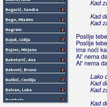
Badrić, Nina
Kad za
Bagarić, Sandra
Kad do
Bago, Mladen
Kad za
Bagrem
Poslije tebe
Bajuk, Lidija
Poslije teb
ima noći ka
Bajzec, Mirjana
Al' nema da
Baketarić, Ana
Al' nema da
Baković, Bruno
Lako ć
Balikić, Cecilija
Kad do
Kad za
Balvan, Luka
Bambola
Kad do