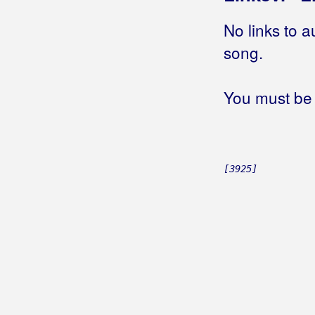
Barba, Željko
No links to a
Barbary Band
song.
Bare, Goran
You must be 
Bare, Goran i Plaćenici
Barišić, Antonija
Barišić, Dario
[3925]
Barić, Darko
Barić, Franjo
Barlović, Đurđica
Baruni