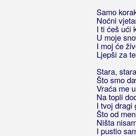
Bebek, Željko
Samo korak
Noćni vjeta
Bebić, Ana
I ti ćeš ući
Bebić, Toma
U moje snov
I moj će živ
Bebić, Zoran Beba
Ljepši za t
Begeš
Stara, stara
Begić, Zoran Zoka
Što smo dav
Bekrija Band
Vraća me u
Na topli dod
Belajac, Ivan
I tvoj dragi 
Belan, Neno
Što od mene
Ništa nisam
Belfast Food
I pustio sa