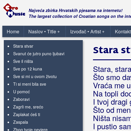
S tobom sam bolji
Sa mnom nitko neće zapjevati
Najveća zbirka Hrvatskih pjesama na internetu!
Sad mi reci dok si s njime
The largest collection of Croatian songs on the int
Sama sam noćas bez tebe
Samo da te ne sretnem
Home
Naslov • Title
Izvođač • Artist
Kontakt
+
+
Samo ti
Stara stvar
Stara s
Svanut će jutro puno ljubavi
Sve il ništa
Stara, stara
Sve po 12 kuna
Što smo dav
Sve si mi u ovom životu
Vraća me u
Ti si meni bila sve
Na topli dod
U pomoć
Zaboravi
I tvoj dragi 
Zagrli me, srećo
Što od mene
Zaplakat ćeš ti
Ništa nisam
Zaspala
I pustio sa
Zbog tvoje nevjere