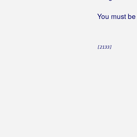
Bete, Niko
You must be 
Bešlić, Halid
Bećar, Joža
Bećarine
[2133]
Bećarine KUD Tena
Bećarsko Sunce
Big Blue
Big-Joki-Team
Bijelo Dugme
Bilać, Josip
Bilkić, Nedjeljko