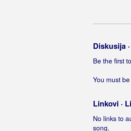
Beluhan, Kristijan
Benc, Ivan
Benc, Ivana
Beni, Claudia
Diskusija 
Beni, Daniel
Be the first 
Benzon, Marsel
Berde Band
You must be 
Berec, Edo
Berekini
Linkovi · L
Berković, Sandra
No links to a
Berny
song.