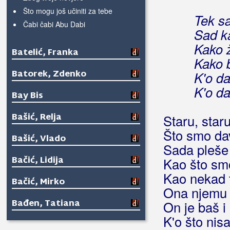
Što mogu još učiniti za tebe
Tek sa
Čabi čabi Abu Dabi
Sad k
Kako ž
Batelić, Franka
Kako b
Batorek, Zdenko
K'o da
K'o da
Bay Bis
Bašić, Relja
Staru, staru
Što smo dav
Bašić, Vlado
Sada pleše 
Bačić, Lidija
Kao što smo
Kao nekad t
Bačić, Mirko
Ona njemu 
Bađen, Tatiana
On je baš i
K'o što nis
Beatta Band