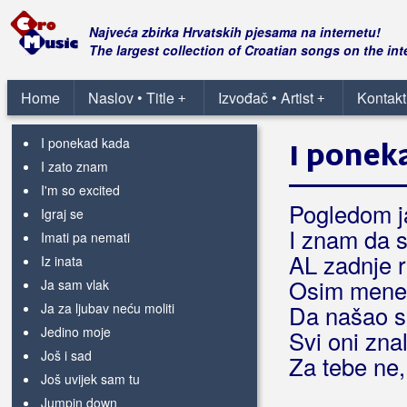
Da li ikada
Da se opet tebi vratim
Najveća zbirka Hrvatskih pjesama na internetu!
Daleko od tebe
The largest collection of Croatian songs on the int
Dat će nam Bog
Dodiri od stakla
Home
Naslov • Title
Izvođač • Artist
Kontakt
+
+
Godine nestvarne
I ponekad kada
I ponek
I zato znam
I'm so excited
Pogledom ja
Igraj se
I znam da 
Imati pa nemati
AL zadnje r
Iz inata
Osim mene 
Ja sam vlak
Ja za ljubav neću moliti
Da našao si
Jedino moje
Svi oni zna
Još i sad
Za tebe ne,
Još uvijek sam tu
Jumpin down