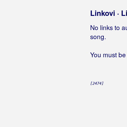
Neopisivo
Linkovi · L
Nije mi svejedno
Odlaziš zauvijek
No links to a
Osjećaj
Ostani
song.
Ostavljam ti sve
Po dobru ti me pamti
You must be 
Pokazat ću ti kako da se vratiš
Poljubi me
Pomiluj jubav moju
Prospi riječi
[2474]
Pusti me da živim
Samo tvoja sam bila
Sanjam da smo skupa mi
Sila prirode
Slobodna
Sreću duguješ meni