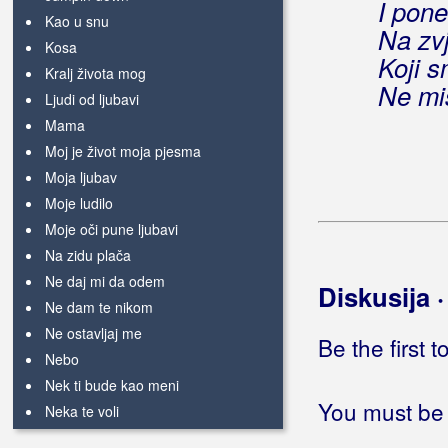
I pon
Kao u snu
Na zv
Kosa
Koji s
Kralj života mog
Ne mi
Ljudi od ljubavi
Mama
Moj je život moja pjesma
Moja ljubav
Moje ludilo
Moje oči pune ljubavi
Na zidu plača
Ne daj mi da odem
Diskusija 
Ne dam te nikom
Ne ostavljaj me
Be the first 
Nebo
Nek ti bude kao meni
You must be 
Neka te voli
Neka voda nosi ljubav