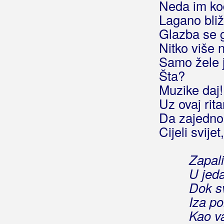
Bećarsko Sunce
Neda im ko
Lagano bliž
Big Blue
Glazba se g
Big-Joki-Team
Nitko više n
Samo žele 
Bijelo Dugme
Šta?
Bilać, Josip
Muzike daj!
Uz ovaj rita
Bilkić, Nedjeljko
Da zajedno
Biseri Dijaspore
Cijeli svijet,
Bisernica
Zapal
Bistrički Potepuhi
U jed
Dok s
Bizzo
Iza po
Biškup, Dražen
Kao va