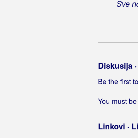
Sve no
Bičević, Alen
Bjejopoljski Tamburaši
Blagdan Band
Blagdan, Maja
Blanša
Diskusija 
Blaž
Be the first 
Blažinkov, Marinko
Blažinović, Kristina
You must be 
Blažinović, Vjekoslav
Boa
Linkovi · L
Boban, Ranko