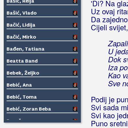
Bašić, Relja
'Di? Na gla
Uz ovaj rita
Bašić, Vlado
Da zajedno
Bačić, Lidija
Cijeli svijet,
Bačić, Mirko
Zapal
Bađen, Tatiana
U jed
Dok s
Beatta Band
Iza po
Bebek, Željko
Kao va
Sve no
Bebić, Ana
Bebić, Toma
Podij je pu
Svi sada mi
Bebić, Zoran Beba
Svi kao jed
Begeš
Puno sretni