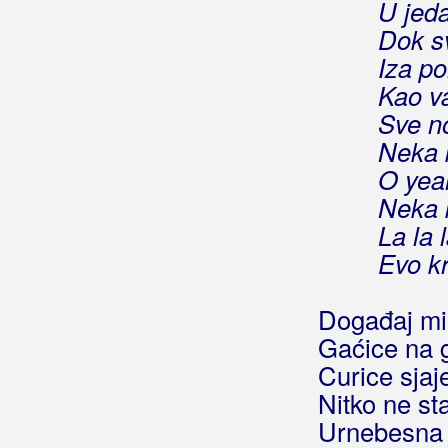
U jed
Berde Band
Dok s
Iza po
Berec, Edo
Kao va
Berekini
Sve no
Neka 
Berković, Sandra
O yea
Berny
Neka 
La la l
Bete, Niko
Evo k
Bešlić, Halid
Događaj mil
Bećar, Joža
Gaćice na
Bećarine
Curice sjaj
Nitko ne sta
Bećarine KUD Tena
Urnebesna