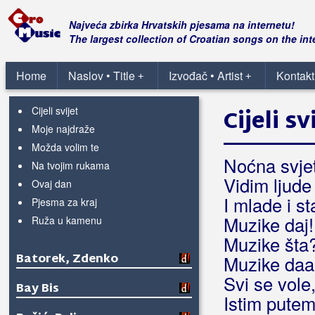
Barlović, Đurđica
Najveća zbirka Hrvatskih pjesama na internetu!
The largest collection of Croatian songs on the int
Baruni
Home
Naslov • Title
Izvođač • Artist
Kontakt
+
+
Batelić, Franka
Cijeli svijet
Cijeli sv
Moje najdraže
Možda volim te
Noćna svjet
Na tvojim rukama
Vidim ljude
Ovaj dan
I mlade i st
Pjesma za kraj
Muzike daj!
Ruža u kamenu
Muzike šta?
Batorek, Zdenko
Muzike daa
Svi se vole,
Bay Bis
Istim putem