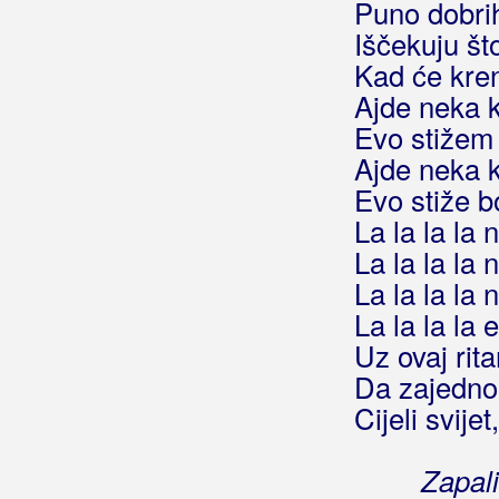
Puno dobri
Begić, Zoran Zoka
Iščekuju št
Bekrija Band
Kad će kren
Ajde neka 
Belajac, Ivan
Evo stiže
Belan, Neno
Ajde neka 
Evo stiže 
Belfast Food
La la la la
Beluhan, Kristijan
La la la la
La la la la
Benc, Ivan
La la la la 
Benc, Ivana
Uz ovaj rita
Da zajedno
Beni, Claudia
Cijeli svijet,
Beni, Daniel
Zapal
Benzon, Marsel