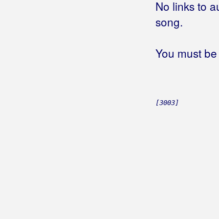
No links to a
Boban, Zvonko
song.
Bobinac, Darko
You must be 
Bobo
Bodalec, Mladen
Boduli
[3003]
Boem, Miro
Bogavčić, Joško
Bogašin Šoić Mirlović Bogo
Bogdan, Zvonko
Bohem