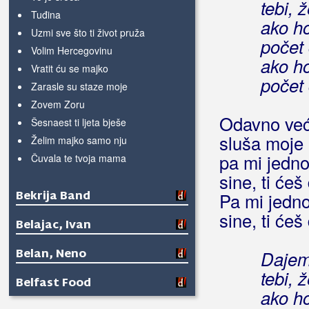
tebi, 
Tuđina
ako ho
Uzmi sve što ti život pruža
počet
Volim Hercegovinu
ako ho
Vratit ću se majko
počet
Zarasle su staze moje
Zovem Zoru
Odavno već
Šesnaest ti ljeta bješe
sluša moje i
Želim majko samo nju
pa mi jedn
Čuvala te tvoja mama
sine, ti ćeš
Bekrija Band
Pa mi jedn
sine, ti ćeš
Belajac, Ivan
Belan, Neno
Dajem
tebi, 
Belfast Food
ako ho