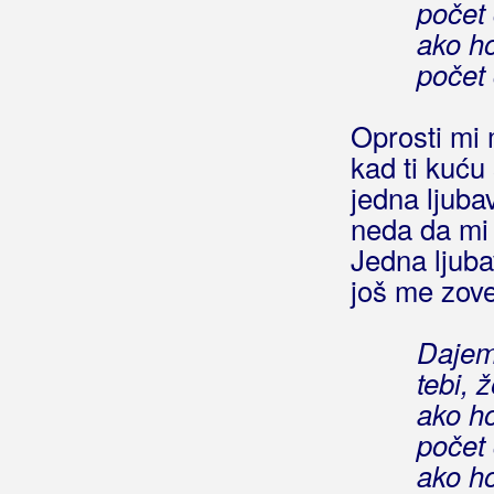
Beluhan, Kristijan
počet
ako ho
Benc, Ivan
počet
Benc, Ivana
Oprosti mi
Beni, Claudia
kad ti kuću
Beni, Daniel
jedna ljuba
neda da mi
Benzon, Marsel
Jedna ljuba
Berde Band
još me zove
Berec, Edo
Dajem
Berekini
tebi, 
ako ho
Berković, Sandra
počet
Berny
ako ho