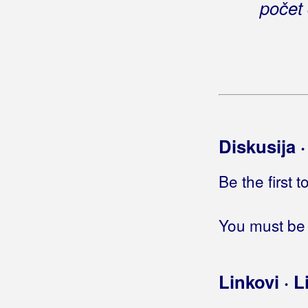
počet
Bete, Niko
Bešlić, Halid
Bećar, Joža
Bećarine
Bećarine KUD Tena
Diskusija 
Bećarsko Sunce
Be the first 
Big Blue
Big-Joki-Team
You must be 
Bijelo Dugme
Bilać, Josip
Linkovi · L
Bilkić, Nedjeljko