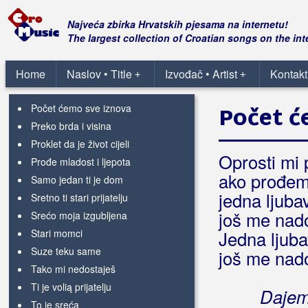
Od kavane do kavane
Oženjen sam kao momak živim
Najveća zbirka Hrvatskih pjesama na internetu!
Pao mjesec u granje
The largest collection of Croatian songs on the int
Pjevaj prijatelju
Povedi me matičaru
Home
Naslov • Title
Izvođač • Artist
Kontakt
+
+
Pozdravi je sunce milo
Počet ćemo sve iznova
Počet ć
Preko brda i visina
Proklet da je život cijeli
Oprosti mi p
Prođe mladost i ljepota
ako prođem
Samo jedan ti je dom
jedna ljuba
Sretno ti stari prijatelju
još me nad
Srećo moja izgubljena
Stari momci
Jedna ljuba
Suze teku same
još me nad
Tako mi nedostaješ
Ti je volią prijatelju
Dajem
To je sreća