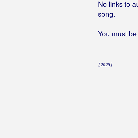
No links to a
Biseri Dijaspore
song.
Bisernica
You must be 
Bistrički Potepuhi
Bizzo
Biškup, Dražen
[2025]
Bičević, Alen
Bjejopoljski Tamburaši
Blagdan Band
Blagdan, Maja
Blanša