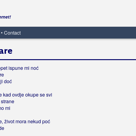
ernet!
 • Contact
tare
 opet ispune mi noć
re
ji doć
e kad ovdje okupe se svi
 strane
mo mi
e, život mora nekud poć
ide