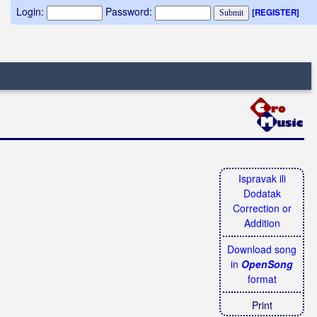
Login:
Password:
[REGISTER]
Ispravak ili
Dodatak
Correction or
Addition
Download song
in
OpenSong
format
Print