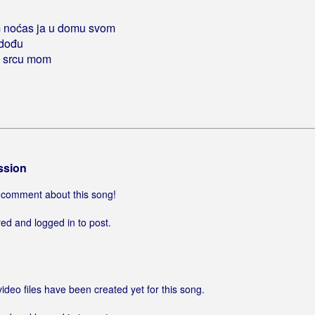
im noćas ja u domu svom
i dođu
u srcu mom
ssion
 a comment about this song!
ed and logged in to post.
video files have been created yet for this song.