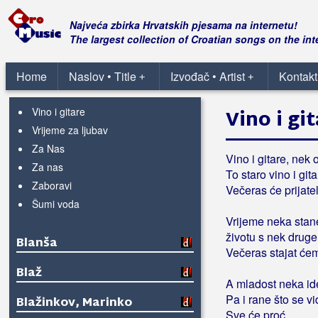
Tako je Stipa volio Anu
Ti si čovjek moj
Najveća zbirka Hrvatskih pjesama na internetu!
Tisućljeća prolaze
The largest collection of Croatian songs on the int
U kraju mome
U ranu zoru
Home
Naslov • Title
Izvođač • Artist
Kontakt
+
+
U tvojim očima
Vino i gitare
Vino i gi
Vrijeme za ljubav
Za Nas
Vino i gitare, nek
Za nas
To staro vino i gita
Zaboravi
Večeras će prijatel
Šumi voda
Vrijeme neka stan
životu s nek druge
Blanša
Večeras stajat će
Blaž
A mladost neka id
Pa i rane što se v
Blažinkov, Marinko
Sve će proć