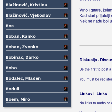
Blažinović, Kristina
Vino i gitare, žel
Blažinović, Vjekoslav
Kad stari prijatelj
Nek ne nađu bol 
Boa
Boban, Ranko
Boban, Zvonko
Bobinac, Darko
Diskusija · Discu
Bobo
Be the first to post
Bodalec, Mladen
You must be register
Boduli
Linkovi · Links
Boem, Miro
No links to audio or 
Bogavčić, Joško