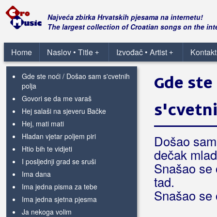
Duge su mi noći
Dunav teće niz panonske ravni
Najveća zbirka Hrvatskih pjesama na internetu!
Eh, da vrime rane leći
The largest collection of Croatian songs on the int
Evo banke cigane moj
Fatima
Home
Naslov • Title
Izvođač • Artist
Kontakt
+
+
Fijaker stari
Gde ste noći / Došao sam s'cvetnih
Gde ste
polja
Govori se da me varaš
s'cvetni
Hej salaši na sjeveru Bačke
Hej, mati mati
Hladan vjetar poljem piri
Došao sam s
Htio bih te vidjeti
dečak mlad
I posljednji grad se sruši
Snašao se 
Ima dana
tad.
Ima jedna pisma za tebe
Snašao se 
Ima jedna sjetna pjesma
Ja nekoga volim