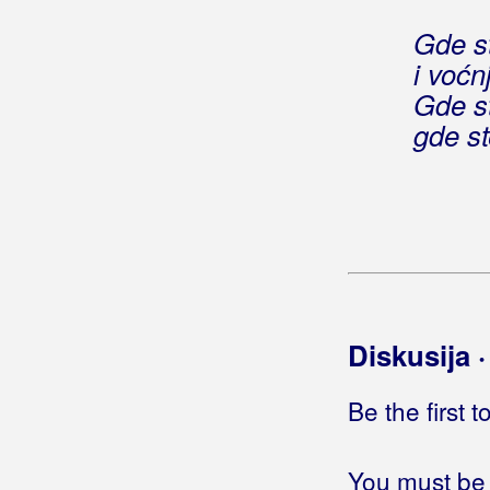
Ljubio sam crno oko
Gde st
Marijano, večeraj pa lezi
i voćn
Markova čežnja
Maro ne plači
Gde st
Mesečina, al' meseca nema
gde st
Milica je večerala
Milkina kuća na kraju
Moja mala nema mane
Može li sunce sjati
Ne vrijedi plakati
Nema ljepše djevojke
Netko sasvim treći
Diskusija 
Niz polje idu, babo, Sejmeni
Noćas nisu sjale
Be the first 
O jelo, jelo
Od Konavala pa do Zagore
Od danas te draga više ljubit neću
You must be 