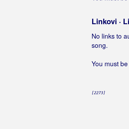
Oj, Dunave teci, teci
Oj, spomenče
On je majko bekrija
Linkovi · L
Osam tamburaša
Otvori prozor
No links to a
Ova naša livada
song.
Prošle su mnoge ljubavi
Ružmarine moj zeleni
Sama si ti, a sam sam ja
You must be 
Sedi Mara na kamen studencu
Selo je sunce jarko
Somborski bećarac
Srdo moja
[2273]
Svakog dana
Svirci moji
Te oči tvoje zelene
Temerav / Tej san laco trgovci
Teško je ljubiti tajno