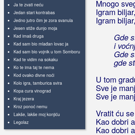
Mnogo svega
Ja te zvati neću
Igram bilja
Jedan stari kontrabas
Igram bilja
Jedno jutro čim je zora svanula
Jesen stiže dunjo moja
Gde st
Kad imaš druga
i voćn
Kad sam bio mlađan lovac ja
Kad sam bio vojnik u tom Somboru
Gde st
Kad te vidim na sokaku
gde st
Ko te ima taj te nema
Kod ovako divne noći
U tom gradu
Kolo igra, tamburica svira
Sve je manj
Kopa cura vinograd
Sve je manj
Kraj jezera
Kroz ponoć nemu
Vratit ću s
Lakše, lakše moj konjiću
Kao dobri a
Legolaz
Kao dobri a
Leptirići mali