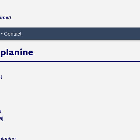
ernet!
 • Contact
 planine
t
e
aj
 planine