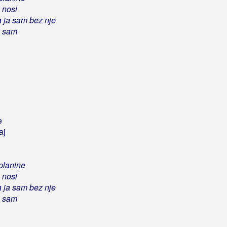
 nosi
 ja sam bez nje
i sam
e
aj
 planine
 nosi
 ja sam bez nje
i sam