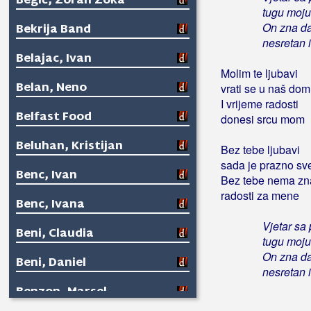
Begić, Zoran Zoka
tugu moju
On zna da
Bekrija Band
nesretan 
Belajac, Ivan
Molim te ljubavi
Belan, Neno
vrati se u naš dom
I vrijeme radosti
Belfast Food
donesi srcu mom
Beluhan, Kristijan
Bez tebe ljubavi
sada je prazno sv
Benc, Ivan
Bez tebe nema zn
radosti za mene
Benc, Ivana
Vjetar sa
Beni, Claudia
tugu moju
On zna da
Beni, Daniel
nesretan 
Benzon, Marsel