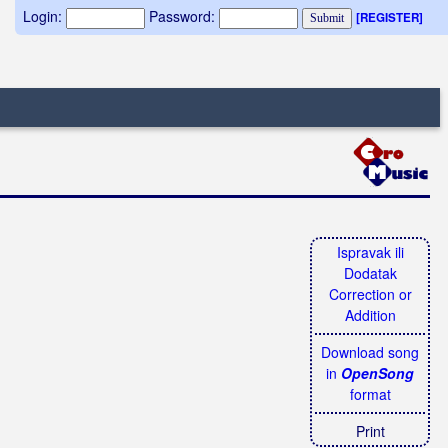
Login:
Password:
[REGISTER]
Ispravak ili
Dodatak
Correction or
Addition
Download song
in
OpenSong
format
Print