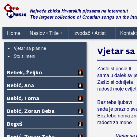
Beatta Band
Najveća zbirka Hrvatskih pjesama na internetu!
Djevojka je zelen bor sadila
The largest collection of Croatian songs on the int
Kuća stara
Labud plovi
Home
Naslov • Title
Izvođač • Artist
Kontakt
+
+
Na malenom brijegu
Vjetar sa planine
Vjetar sa
Što si meni
Zašto si pošla ti
Bebek, Željko
sama u dalek svije
Zašto si odnijela
Bebić, Ana
radosti moje cvijet
Bebić, Toma
Bez tebe ljubavi
sada je prazno sv
Bebić, Zoran Beba
Bez tebe nema zn
radosti za mene
Begeš
Vjetar sa