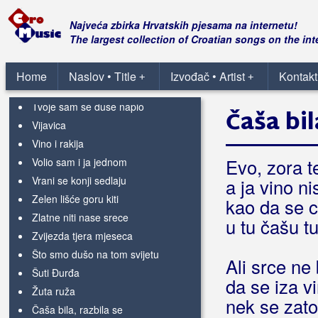
Svatovska
Najveća zbirka Hrvatskih pjesama na internetu!
Tebi majko misli lete
The largest collection of Croatian songs on the int
Tebi, majko, misli lete
Tiho, tiho teče Neretva
Home
Naslov • Title
Izvođač • Artist
Kontakt
+
+
Trusa
Tvoje sam se duše napio
Čaša bil
Vijavica
Vino i rakija
Evo, zora te
Volio sam i ja jednom
Vrani se konji sedlaju
a ja vino n
Zelen lišće goru kiti
kao da se ci
Zlatne niti nase srece
u tu čašu t
Zvijezda tjera mjeseca
Što smo dušo na tom svijetu
Ali srce ne 
Šuti Đurđa
da se iza vi
Žuta ruža
nek se zat
Čaša bila, razbila se