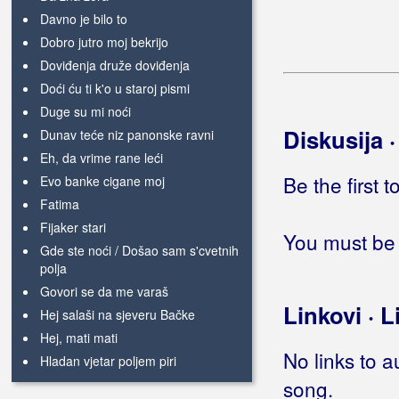
Davno je bilo to
Dobro jutro moj bekrijo
Doviđenja druže doviđenja
Doći ću ti k'o u staroj pismi
Duge su mi noći
Diskusija 
Dunav teće niz panonske ravni
Eh, da vrime rane leći
Be the first 
Evo banke cigane moj
Fatima
Fijaker stari
You must be 
Gde ste noći / Došao sam s'cvetnih
polja
Govori se da me varaš
Linkovi · L
Hej salaši na sjeveru Bačke
Hej, mati mati
No links to a
Hladan vjetar poljem piri
song.
Htio bih te vidjeti