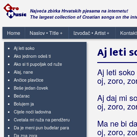
Bogdan, Zvonko
Najveća zbirka Hrvatskih pjesama na internetu!
The largest collection of Croatian songs on the int
A što ti je mila kćeri
Ah kad' tebe ljubit' ne smijem
Home
Naslov • Title
Izvođač • Artist
Kontakt
+
+
Aj aj aj aj aj
Aj leti soko
Aj leti 
Ako jednom odeš ti
Ako si ti pupoljak od ruže
Aj leti soko
Alaj, nane
oj, zoro, zo
Ančice plavčice
Beše jedan čovek
Aj daj mi s
Bećarac
Bolujem ja
oj, zoro, zo
Cijele noći ladovina
Cvetala mi ruža na pendžeru
Ma ne bi d
Da je meni pun buđelar para
oj, zoro, zo
Da zna zora