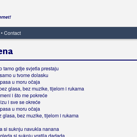
ernet!
 • Contact
ena
 tamo gdje svjetla prestaju
 samo u tvome dolasku
 spasa u moru očaja
bez glasa, bez muzike, tijelom i rukama
u meni i što me pokreće
lizu i sve se okreće
 spasa u moru očaja
z glasa, bez muzike, tijelom i rukama
na si suknju navukla nanana
leda si suknju vratila dadada