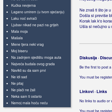
Kučka nevjerna
Ne znaš ti što je 
Lagano umirem (u tvom sjećanju)
Došla si previše b
Laku noć svirači
Korak lak k'o kora
Ljubav nikad ne pazi na grijeh
Ušla si nečujno u 
Mala moja
Mašala
Mene tjera neki vrag
Moj biseru
Na zadnjem sjedištu moga auta
Diskusija · Discu
Najveća budala ovog grada
Be the first to post
Navikli su da sam prvi
Ne idi sad
You must be register
Ne pitaj
Ne plači ne žali
Linkovi · Links
Neka sam ti ostario
No links to audio or 
Nemoj mala hoću neću
Ni rakije ni njenih usana
You must be register