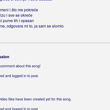
u meni i što me pokreće
lizu i sve se okreće
ci pume tih i opasan
me, odgovara mi to, ja sam se slomio
ssion
 a comment about this song!
ed and logged in to post.
video files have been created yet for this song.
ed and logged in to post.