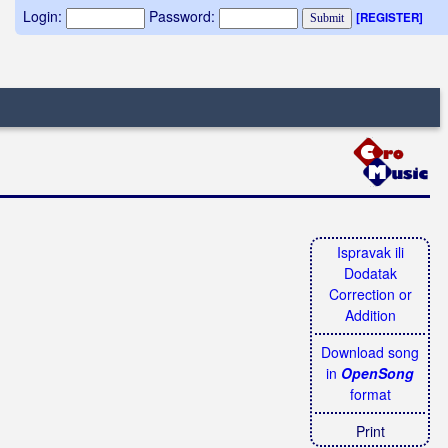
Login:
Password:
[REGISTER]
Ispravak ili
Dodatak
Correction or
Addition
Download song
in
OpenSong
format
Print