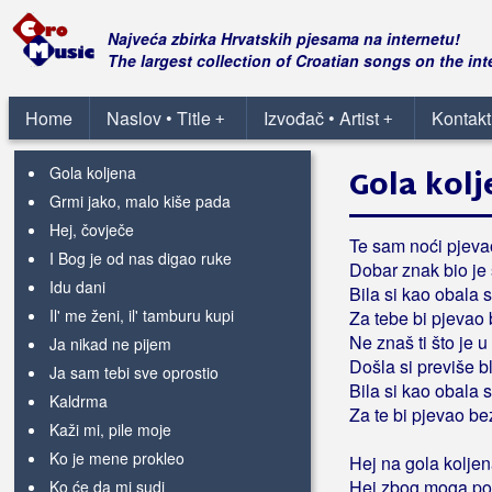
Dobila si što si tražila
Drugovi se moji žene
Najveća zbirka Hrvatskih pjesama na internetu!
Ej ko te dušo drugom obeć'o
The largest collection of Croatian songs on the int
Fala
Fatima
Home
Naslov • Title
Izvođač • Artist
Kontakt
+
+
Gdje će ti duša
Gola koljena
Gola kolj
Grmi jako, malo kiše pada
Hej, čovječe
Te sam noći pjevao
I Bog je od nas digao ruke
Dobar znak bio je
Idu dani
Bila si kao obala
Il' me ženi, il' tamburu kupi
Za tebe bi pjevao 
Ne znaš ti što je 
Ja nikad ne pijem
Došla si previše b
Ja sam tebi sve oprostio
Bila si kao obala
Kaldrma
Za te bi pjevao be
Kaži mi, pile moje
Ko je mene prokleo
Hej na gola kolje
Hej zbog moga pog
Ko će da mi sudi