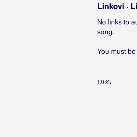
Linkovi · L
Zadnju će nam pjesmu pjevati
Zbogom pjesmo
No links to a
Berec, Edo
song.
Berekini
You must be 
Berković, Sandra
Berny
Bete, Niko
[3169]
Bešlić, Halid
Bećar, Joža
Bećarine
Bećarine KUD Tena