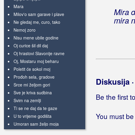
Mara
Mira d
Milov'o sam garave i plave
mira n
Ne gledaj me, curo, tako
Nemoj zoro
Nisu mene ubile godine
Oj curice šil dil daj
Oj hrastovi Slavonije ravne
Oj, Mostaru moj beharu
Poletit će sokol moj
Prođoh sela, gradove
Diskusija 
Srce mi željom gori
Sve je kriva sudbina
Be the first 
Svim na zemlji
Ti se ne daj da te gaze
You must be 
U to vrijeme godišta
Umoran sam željo moja
Za tobom moje srce žudi