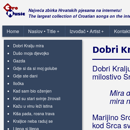
Ah kad' tebe ljubit' ne smijem
Ajde lole slavonske
Najveća zbirka Hrvatskih pjesama na internetu!
Ajmo rode do Studene Vode
The largest collection of Croatian songs on the int
Bez nje ću ostariti
Bećarsko srce
Home
Naslov • Title
Izvođač • Artist
Kontakt
+
+
Di si bio pijanico
Dobri Kralju mira
Dobri K
Dušo moja djevojko
Gazda
Dobri Kralj
Gdje si da si moj golube
milostivo S
Gdje ste dani
Iločka
Mira d
Kad sam bio oženjen
Kad su stari svinje žirovali
mira n
Kažu u vinu leži istina
Kiša pada, rosna trava
Marijino Sr
Kraljice neba raduj se
kod Srca sv
Lijepa si lijepa