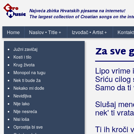
Bez obzira na sve
Bolje letim sam
Najveća zbirka Hrvatskih pjesama na internetu!
The largest collection of Croatian songs on the int
Da ova ljubav ne prestane
Da te mogu sada vratiti
Home
Naslov • Title
Izvođač • Artist
Kontakt
+
+
Evo dušu otvaram
Istina kao nevina
Za sve g
Južni zavičaj
Kosti i tilo
Krug života
Lipo vrime 
Monopol na tugu
Sriću cilog 
Nek ti bude ža
Samo da ti
Nekako mi dođe
Nevidljiva
Slušaj mene
Nije lako
nek' ti vra
Nije nesreća
Nisi loša
Ti ih kroči 
Oprostija bi sve