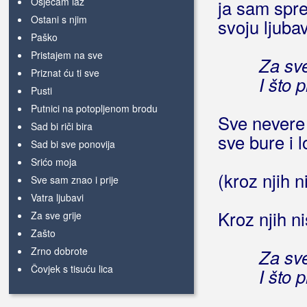
Osjećam laž
ja sam spr
Ostani s njim
svoju ljuba
Paško
Pristajem na sve
Za sve
Priznat ću ti sve
I što 
Pusti
Putnici na potopljenom brodu
Sve nevere i
Sad bi riči bira
sve bure i 
Sad bi sve ponovija
Srićo moja
(kroz njih 
Sve sam znao i prije
Vatra ljubavi
Kroz njih n
Za sve grije
Zašto
Zrno dobrote
Za sve
Čovjek s tisuću lica
I što 