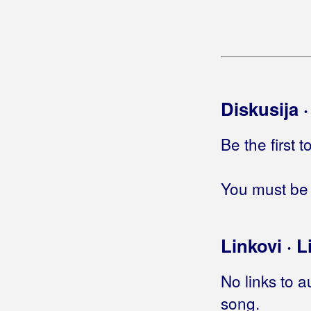
Blanša
Blaž
Blažinkov, Marinko
Blažinović, Kristina
Diskusija 
Blažinović, Vjekoslav
Be the first 
Boa
You must be 
Boban, Ranko
Boban, Zvonko
Linkovi · L
Bobinac, Darko
Bobo
No links to a
song.
Bodalec, Mladen