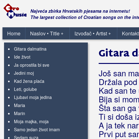
Blagdan, Maja
Najveća zbirka Hrvatskih pjesama na internetu!
The largest collection of Croatian songs on the int
Bijele ruže
Cura za sve
Home
Naslov • Title
Izvođač • Artist
Kontakt
+
+
Divine love
Gitara dalmatina
Gitara 
Ide život
Ja oprostila bi sve
Još san ma
Jedini moj
Držala pod
Kad žena plaća
Kad san te
Leti, golube
Bija si mom
Ljubavi moja jedina
Maria
Šta san ga 
Marin
Ti si doša i
Moja majka, moja
A ja tek na
Samo jedan život imam
Prvi put sa
Sedam suza