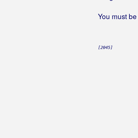
Boduli
You must be 
Boem, Miro
Bogavčić, Joško
Bogašin Šoić Mirlović Bogo
[2045]
Bogdan, Zvonko
Bohem
Bohem, Zvone
Bojana
Boje Noći
Boki Rus