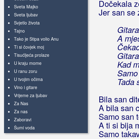
Dočekala z
Sveta Majko
Jer san se 
Sveta ljubav
Svjetlo života
Gitara
Tajno
A mje
Tako je Stipa volio Anu
Čekao
Ti si čovjek moj
Gitara
Tisućljeća prolaze
Kad me
U kraju mome
Samo 
U ranu zoru
U tvojim očima
Tada s
Vino i gitare
Vrijeme za ljubav
Bila san dit
Za Nas
A bila san 
Za nas
Samo san t
Zaboravi
A ti si bij
Šumi voda
Samo takav 