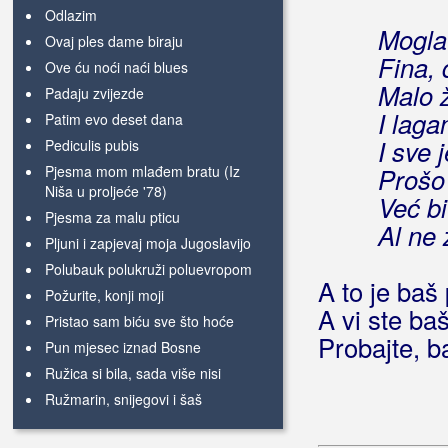
Odlazim
Mogla 
Ovaj ples dame biraju
Fina, 
Ove ću noći naći blues
Malo 
Padaju zvijezde
I lag
Patim evo deset dana
I sve 
Pediculis pubis
Pjesma mom mlađem bratu (Iz
Prošo 
Niša u proljeće '78)
Već bi
Pjesma za malu pticu
Al ne 
Pljuni i zapjevaj moja Jugoslavijo
Polubauk polukruži poluevropom
A to je baš 
Požurite, konji moji
A vi ste ba
Pristao sam biću sve što hoće
Probajte, b
Pun mjesec iznad Bosne
Ružica si bila, sada više nisi
Ružmarin, snijegovi i šaš
Sanjao sam noćas da te nemam