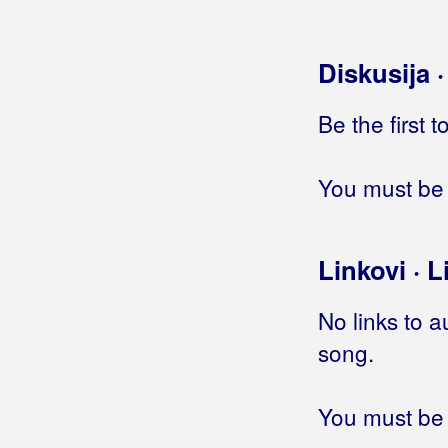
Selma
Slatko li je ljubit tajno
Sve će to, mila moja, prekriti
Diskusija 
ružmarin, snjegovi i šaš
Sve ću da ti dam, samo da zaigram
Be the first 
Sviraj
Tako ti je mala moja, kad ljubi
bosanac
You must be 
Te noći kad umrem
Top
Tramvaj kreće (Kako biti heroj u
Linkovi · L
ova šugava vremena)
U vrijeme otkazanih letova
No links to a
Za Esmu
song.
Zamisli
Zar ne vidiš da pravim budalu od
sebe
You must be 
Zašto me ne podnosi tvoj tata
Zažmiri i broj