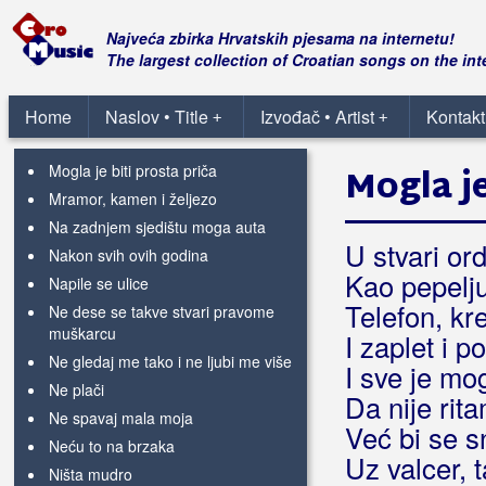
Lažeš
Lijepa naša
Najveća zbirka Hrvatskih pjesama na internetu!
Lipe cvatu
The largest collection of Croatian songs on the int
Lova
Loše vino
Home
Naslov • Title
Izvođač • Artist
Kontakt
+
+
Meni se ne spava
Mogla je biti prosta priča
Mogla je
Mramor, kamen i željezo
Na zadnjem sjedištu moga auta
U stvari or
Nakon svih ovih godina
Kao pepelj
Napile se ulice
Telefon, kr
Ne dese se takve stvari pravome
muškarcu
I zaplet i p
Ne gledaj me tako i ne ljubi me više
I sve je mo
Ne plači
Da nije rit
Ne spavaj mala moja
Već bi se sn
Neću to na brzaka
Uz valcer, t
Ništa mudro