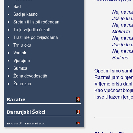
Sad
Ne, ne ma
Sad je kasno
Još je tu
Sretan ti i stoti rođendan
Ne, ne ma
To je vrijedilo čekati
Molim te
Traži me po zvijezdama
Ne, ne ma
Još je tu
Trn u oku
Ne, ne ma
Vampir
Boli me
Vjerujem
Šumica
Opet mi smo sami
Žena devedesetih
Razmišljam o njem
Vrijeme brišu dani
Žena zna
Kao vječnost broji
I sve ti lažem jer j
Barabe
Baranjski Šokci
Barač, Martina