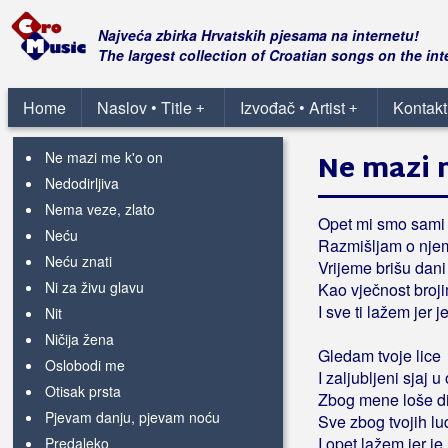
Mir
Mogla sam te sto put' izdati
Najveća zbirka Hrvatskih pjesama na internetu!
Mogu li te voljeti zauvijek
The largest collection of Croatian songs on the int
Nag
Navigator
Home
Naslov • Title
Izvođač • Artist
Kontakt
+
+
Navodno
Ne mazi me k'o on
Ne mazi 
Nedodirljiva
Nema veze, zlato
Opet mi smo sami
Neću
Razmišljam o njem
Neću znati
Vrijeme brišu dani
Ni za živu glavu
Kao vječnost broji
I sve ti lažem jer j
Nit
Ničija žena
Gledam tvoje lice
Oslobodi me
I zaljubljeni sjaj 
Otisak prsta
Zbog mene loše d
Pjevam danju, pjevam noću
Sve zbog tvojih lu
I opet lažem jer je
Predaleko