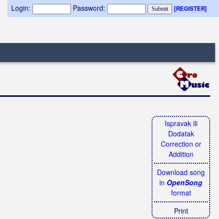
Login:
Password:
[REGISTER]
Ispravak ili
Dodatak
Correction or
Addition
Download song
in
OpenSong
format
Print