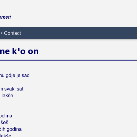
ernet!
 • Contact
me k'o on
u gdje je sad
m svaki sat
e lakše
u očima
išeš
dih godina
 lakše