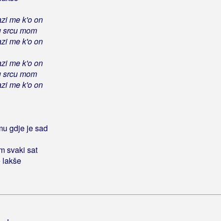
zi me k'o on
 u srcu mom
zi me k'o on
zi me k'o on
 u srcu mom
zi me k'o on
u gdje je sad
m svaki sat
e lakše